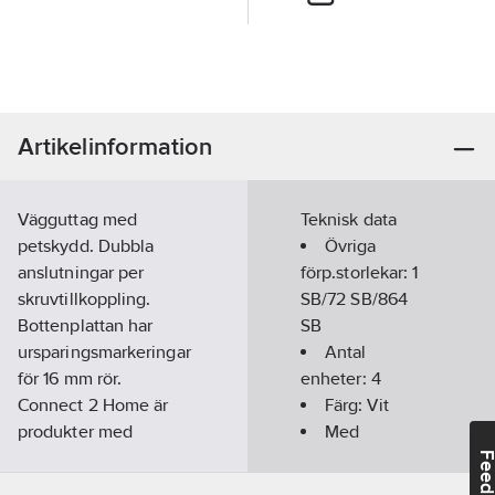
Artikelinformation
Vägguttag med
Teknisk data
petskydd. Dubbla
Övriga
anslutningar per
förp.storlekar:
1
skruvtillkoppling.
SB/72 SB/864
Bottenplattan har
SB
ursparingsmarkeringar
Antal
för 16 mm rör.
enheter:
4
Connect 2 Home är
Färg:
Vit
produkter med
Med
skandinavisk design
jordanslutning:
Feedba
och ett modernt
Ja