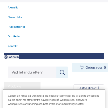
Aktuellt
Nya artiklar
Publikationer
Om Gelia
Kontakt
Logga in
Orderrader:
0
Produkter
Beställ direkt
Kampanjer
Genom att klicka på "Acceptera alla cookies" samtycker du till lagring av cookies
på din enhet för att förbättra navigeringen på webbplatsen, analysera
Gelia
Produkter
Gelia El
Installationsmateriel
Vägguttag
Outlet
webbplatsens användning och bistå i våra marknadsföringsinsatser.
Utanpåliggande