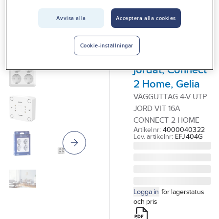
Vårt erbjudande
Avvisa alla
Acceptera alla cookies
GELIA - CONNECT 2
Interiör
HOME
Vägguttag,
Handla hos oss
Cookie-inställningar
utanpåliggande,
Guider & inspiration
jordat, Connect
Vanliga frågor
2 Home, Gelia
VÄGGUTTAG 4-V UTP
JORD VIT 16A
CONNECT 2 HOME
Artikelnr:
4000040322
Lev. artikelnr:
EFJ404G
Logga in
för lagerstatus
och pris