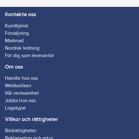
fastsättning:
Kontakta oss
Montering med
skruv
Kundtjänst
RAL-nummer
Försäljning
(liknande):
Marknad
9003
Nordisk ledning
Typ av
För dig som leverantör
anslutning:
Om oss
Skruvklämma
Handla hos oss
Webbutiken
Vår verksamhet
Jobba hos oss
Logotype
Villkor och rättigheter
Bildrättigheter
Reklamation och retur