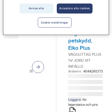
Vårt erbjudande
ELKO PLUS
Avvisa alla
Acceptera alla cookies
Vägguttag,
Interiör
infällda,
Handla hos oss
Cookie-inställningar
jordade, 1-
Guider & inspiration
vägs med
petskydd,
Vanliga frågor
Elko Plus
VÄGGUTTAG PLUS
1-V JORD VIT
INFÄLLD
Artikelnr:
4044261373
Logga in
för
lagerstatus och pris