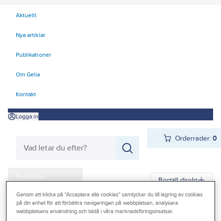
Aktuellt
Nya artiklar
Publikationer
Om Gelia
Kontakt
Logga in
Orderrader:
0
Produkter
Beställ direkt
Kampanjer
Genom att klicka på "Acceptera alla cookies" samtycker du till lagring av cookies
på din enhet för att förbättra navigeringen på webbplatsen, analysera
Gelia
Produkter
Gelia El
Installationsmateriel
Vägguttag
Infällt
webbplatsens användning och bistå i våra marknadsföringsinsatser.
Outlet