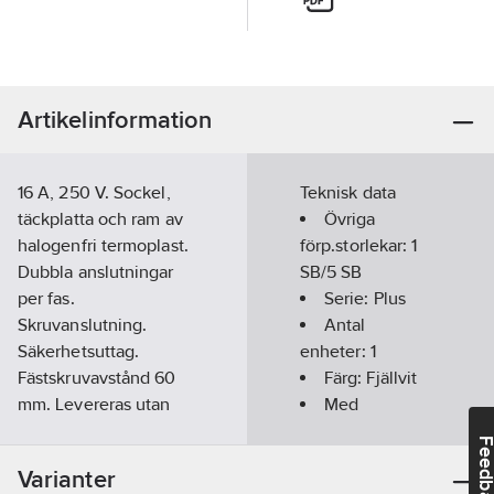
Artikelinformation
16 A, 250 V. Sockel,
Teknisk data
täckplatta och ram av
Övriga
halogenfri termoplast.
förp.storlekar:
1
Dubbla anslutningar
SB/5 SB
per fas.
Serie:
Plus
Skruvanslutning.
Antal
Säkerhetsuttag.
enheter:
1
Fästskruvavstånd 60
Färg:
Fjällvit
mm. Levereras utan
Med
fästklor. Montagedjup
jordanslutning:
Feedba
31 mm.
Ja
Varianter
Artikelnr:
4044261373