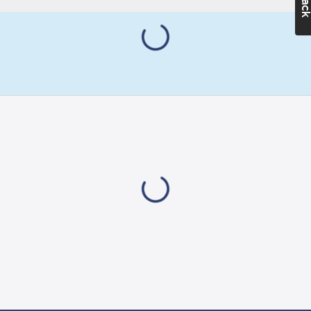
Ean
Monteringsmetod:
7318270001218
artikelnr:
Infällt montage
Materialklass
GA74
Lämplig för
kapslingsklass
(IP):
IP20
Märkström:
16
A
Märkspänning:
250
V
Enhetens
djup:
31
mm
Enhetens
höjd:
86
mm
Enhetens
bredd:
86
mm
Typ av
fastsättning:
Montering med