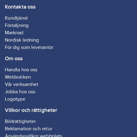
Kontakta oss
skruv
RAL-nummer
Kundtjänst
(liknande):
9010
Försäljning
Typ av yta:
Marknad
Blank
Nordisk ledning
Typ av
För dig som leverantör
anslutning:
Om oss
Skruvklämma
Handla hos oss
Artikelnummer
Webbutiken
leverantör:
Vår verksamhet
1848076
Jobba hos oss
Logotype
Villkor och rättigheter
Bildrättigheter
Reklamation och retur
Användarvillkor webbplats