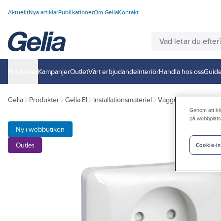
Aktuellt
Nya artiklar
Publikationer
Om Gelia
Kontakt
Produkter
Kampanjer
Outlet
Vårt erbjudande
Interiör
Handla hos oss
Guide
Gelia
Produkter
Gelia El
Installationsmateriel
Vägguttag
Infällt
Genom att kli
på webbplats
Ny i webbutiken
Outlet
Cookie-in