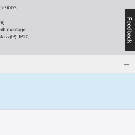
e):
9003
Feedback
ej
fällt montage
lass (IP):
IP20
mm
m
m
ontering med skruv