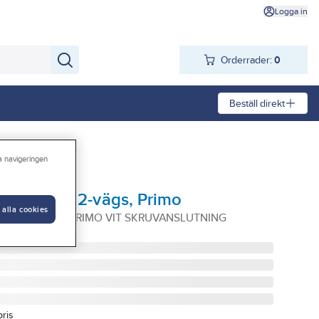
Logga in
Orderrader:
0
Beställ direkt
ra navigeringen
t, ojordat, 2-vägs, Primo
 alla cookies
INF EXXA CT PRIMO VIT SKRUVANSLUTNING
pris