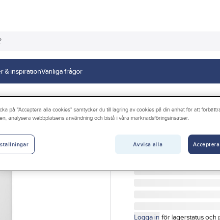
r & inspiration
Vanliga frågor
cka på "Acceptera alla cookies" samtycker du till lagring av cookies på din enhet för att förbätt
en, analysera webbplatsens användning och bistå i våra marknadsföringsinsatser.
SCHNEIDER ELECTRIC
Vägguttag, infäll
Avvisa alla
Acceptera
ställningar
VÄGGUTTAG 2-V OJORD 
Artikelnr:
141820284
Logga in
för lagerstatus och 