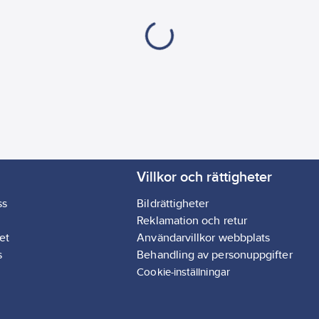
Villkor och rättigheter
ss
Bildrättigheter
Reklamation och retur
et
Användarvillkor webbplats
s
Behandling av personuppgifter
Cookie-inställningar