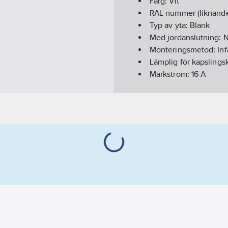
Färg:
Vit
RAL-nummer (liknand
Typ av yta:
Blank
Med jordanslutning:
N
Monteringsmetod:
In
Lämplig för kapslingsk
Märkström:
16
A
Märkspänning:
250
V
Enhetens djup:
44.2
Enhetens höjd:
100
m
Enhetens bredd:
85
m
Typ av fastsättning:
M
Material:
Plast