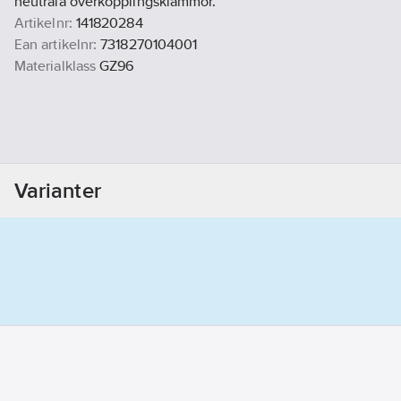
neutrala överkopplingsklämmor.
Artikelnr:
141820284
Ean artikelnr:
7318270104001
Materialklass
GZ96
Varianter