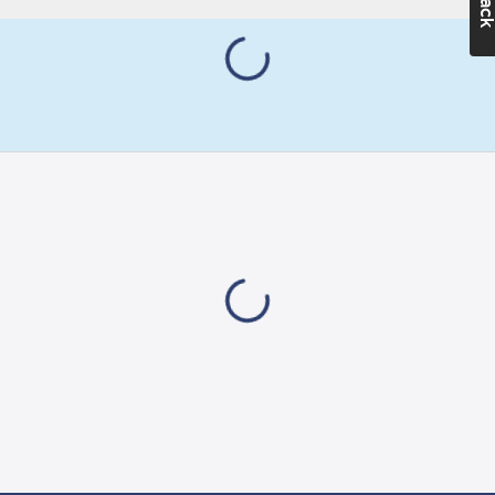
användas med jordade
montage
system.
Märkström:
Connect 2 Home är
6
A
produkter med
skandinavisk design
Märkspänning:
och ett modernt
250
V
uttryck. I serien som
Typ av
Gelia har tagit fram
fastsättning:
finns strömbrytare,
Montering med
vägguttag och artiklar
skruv
för ljusstyrning.
Lämplig för
Användarvänliga
kapslingsklass
produkter som är
(IP):
IP20
enkla att installera. 5
Antal
års garanti.
enheter:
1
Artikelnr:
4000040442
Diameter:
Lev. artikelnr:
U712
110
mm
Ean
Utförande:
7318270046608
artikelnr:
DCL