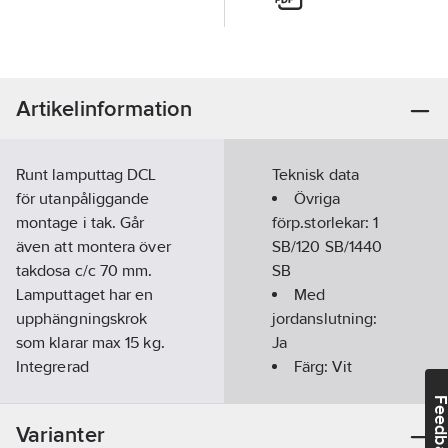
Artikelinformation
Runt lamputtag DCL
Teknisk data
för utanpåliggande
Övriga
montage i tak. Går
förp.storlekar:
1
även att montera över
SB/120 SB/1440
takdosa c/c 70 mm.
SB
Lamputtaget har en
Med
upphängningskrok
jordanslutning:
som klarar max 15 kg.
Ja
Integrerad
Färg:
Vit
bottenplatta för enkelt
Feedba
montage.
Monteringsmetod:
Varianter
DCL-don skall bara
Utanpåliggande