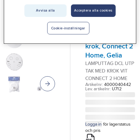
Vårt erbjudande
GELIA - CONNECT 2
Avvisa alla
Acceptera alla cookies
HOME
Interiör
Lamputtag DCL,
utanpåliggande,
Handla hos oss
Cookie-inställningar
för tak, med
Guider & inspiration
krok, Connect 2
Vanliga frågor
Home, Gelia
LAMPUTTAG DCL UTP
TAK MED KROK VIT
CONNECT 2 HOME
Artikelnr:
4000040442
Lev. artikelnr:
U712
Logga in
för lagerstatus
och pris