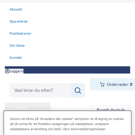
Aktuellt
Nya artiklar
Publikationer
Om Gelia
Kontakt
Logga in
Orderrader:
0
Produkter
Beställ direkt
Kampanjer
Genom att klicka på "Acceptera alla cookies" samtycker du till lagring av cookies
på din enhet för att förbättra navigeringen på webbplatsen, analysera
Gelia
Produkter
Gelia El
Installationsmateriel
Lamputtag DCL
webbplatsens användning och bistå i våra marknadsföringsinsatser.
Outlet