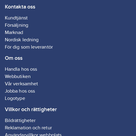
Kontakta oss
DCL
Typ av
Kundtjänst
anslutning:
Försäljning
Insticksklämma
Marknad
(snabbklämma)
Nordisk ledning
För dig som leverantör
Om oss
Handla hos oss
Webbutiken
Vår verksamhet
Jobba hos oss
Logotype
Villkor och rättigheter
Bildrättigheter
Reklamation och retur
Användarvillkor webbplats