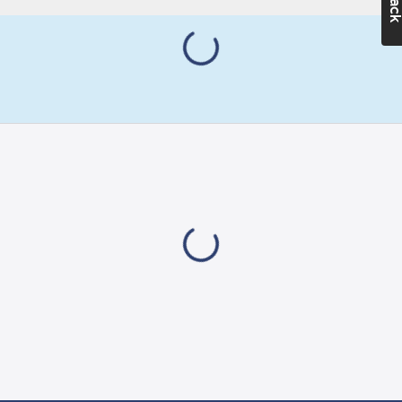
produkter med
Märkström:
skandinavisk design
6
A
och ett modernt
uttryck. I serien som
Märkspänning:
Gelia har tagit fram
250
V
finns strömbrytare,
Lämplig för
vägguttag och artiklar
kapslingsklass
för ljusstyrning.
(IP):
IP20
Användarvänliga
Typ av
produkter som är
fastsättning:
enkla att installera. 5
Montering med
års garanti.
skruv
Artikelnr:
4000040412
Antal
Lev. artikelnr:
U714
enheter:
1
Ean
Enhetens
7318270046578
artikelnr:
bredd:
95
mm
Materialklass
GA82
Enhetens
höjd:
95
mm
Utförande: