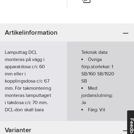
Artikelinformation
Lamputtag DCL
Teknisk data
monteras på vägg i
Övriga
apparatdosa c/c 60
förp.storlekar:
1
mm eller i
SB/160 SB/1920
kopplingsdosa c/c 67
SB
mm. För takmontering
Med
monteras lamputtaget
jordanslutning:
i takdosa c/c 70 mm.
Ja
DCL-don skall bara
Färg:
Vit
användas med jordade
Feedba
system.
Monteringsmetod:
Varianter
Connect 2 Home är
Infällt montage