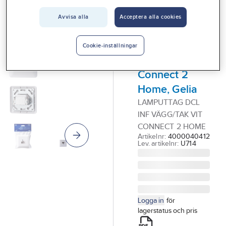
Vårt erbjudande
GELIA - CONNECT 2
Avvisa alla
Acceptera alla cookies
HOME
Interiör
Lamputtag
DCL, infällt, för
Handla hos oss
Cookie-inställningar
vägg/tak,
Guider & inspiration
Connect 2
Vanliga frågor
Home, Gelia
LAMPUTTAG DCL
INF VÄGG/TAK VIT
CONNECT 2 HOME
Artikelnr:
4000040412
Lev. artikelnr:
U714
Logga in
för
lagerstatus och pris