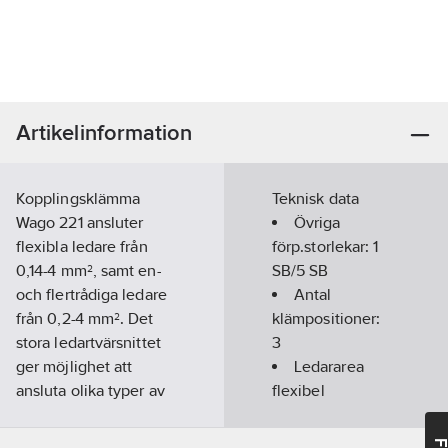
Artikelinformation
Kopplingsklämma
Teknisk data
Wago 221 ansluter
Övriga
flexibla ledare från
förp.storlekar:
1
0,14-4 mm², samt en-
SB/5 SB
och flertrådiga ledare
Antal
från 0,2-4 mm². Det
klämpositioner:
stora ledartvärsnittet
3
ger möjlighet att
Ledararea
ansluta olika typer av
flexibel
ledare och gör det
(mångtrådig)
möjligt att
med ändhylsa: