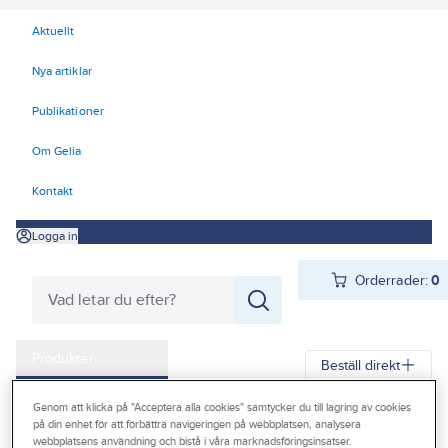
Aktuellt
Nya artiklar
Publikationer
Om Gelia
Kontakt
Logga in
Orderrader:
0
Produkter
Beställ direkt
Kampanjer
Genom att klicka på "Acceptera alla cookies" samtycker du till lagring av cookies
Gelia
Produkter
Gelia El
Installationsmateriel
på din enhet för att förbättra navigeringen på webbplatsen, analysera
Outlet
webbplatsens användning och bistå i våra marknadsföringsinsatser.
Förbindningsmateriel
Kopplingsklämma, kopplingslist