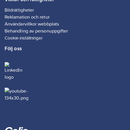
Kopplingsklämman
kan användas i en
Bildrättigheter
omgivningstemperatur
Reklamation och retur
på upp till 85° C.
Användarvillkor webbplats
Artikelnr:
4014409282
Behandling av personuppgifter
Ean
Cookie-inställningar
7318274092823
artikelnr:
Följ oss
Materialklass
GA61