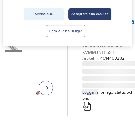
Vårt erbjudande
Avvisa alla
Acceptera alla cookies
WAGO
Interiör
Kopplingsklämma
Handla hos oss
Wago 221
Cookie-inställningar
KOPPLINGSKLÄMMA
Guider & inspiration
WAGO 3X0.08- 2.5
Vanliga frågor
KVMM INH 5ST
Artikelnr:
4014409282
Logga in
för lagerstatus och
pris