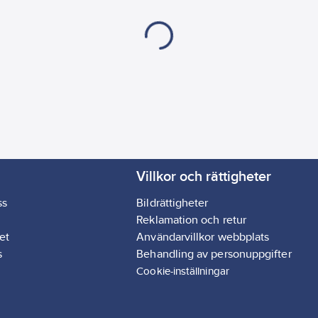
Villkor och rättigheter
ss
Bildrättigheter
Reklamation och retur
et
Användarvillkor webbplats
s
Behandling av personuppgifter
Cookie-inställningar