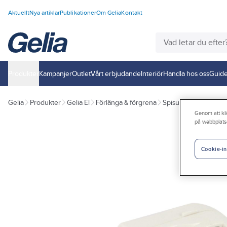
Aktuellt
Nya artiklar
Publikationer
Om Gelia
Kontakt
Produkter
Kampanjer
Outlet
Vårt erbjudande
Interiör
Handla hos oss
Guide
Gelia
Produkter
Gelia El
Förlänga & förgrena
Spisuttag och spisst
Genom att kli
på webbplats
Cookie-in