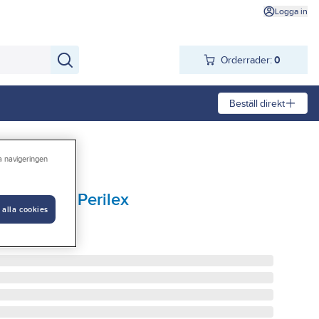
Logga in
Orderrader:
0
Beställ direkt
ra navigeringen
sidointag, Perilex
 alla cookies
IDOINTAG