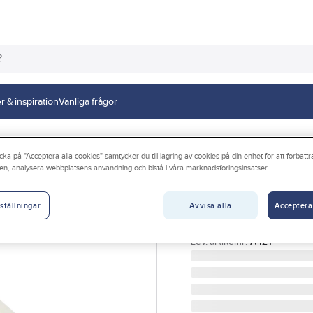
r & inspiration
Vanliga frågor
ickpropp
cka på "Acceptera alla cookies" samtycker du till lagring av cookies på din enhet för att förbätt
en, analysera webbplatsens användning och bistå i våra marknadsföringsinsatser.
GELIA
Spisstickpropp, 
Avvisa alla
Acceptera
ställningar
STICKPROPP PERILEX S
Artikelnr:
4019004212
Lev. artikelnr:
A421