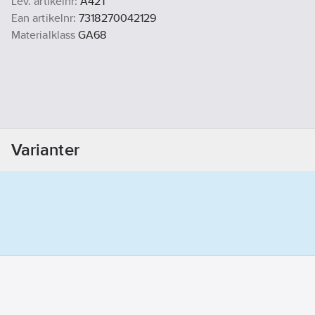
Lev. artikelnr:
A421
Ean artikelnr:
7318270042129
Materialklass
GA68
Varianter