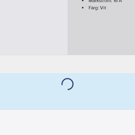
Märkström:
16
A
Färg:
Vit