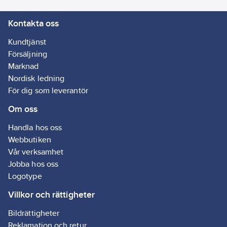
Kabelvindan passar
Kontakta oss
bra att använda i
garage, förråd eller
Kundtjänst
liknande. Avsedd för
Försäljning
inomhusbruk. Max
Marknad
belastningsförmåga
Nordisk ledning
som anges på artikeln
För dig som leverantör
avser helt inrullad
Om oss
respektive helt
utrullad kabel.
Handla hos oss
Artikelnr:
4000110091
Webbutiken
Lev.
GEH-048
Vår verksamhet
artikelnr:
Jobba hos oss
Ean
7318270054047
Logotype
artikelnr:
Materialklass
Villkor och rättigheter
GG08
Bildrättigheter
Reklamation och retur