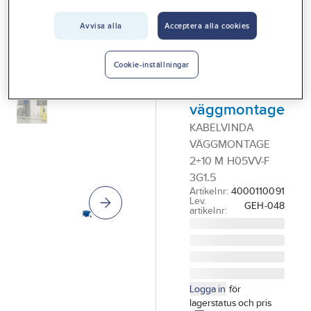
Vårt erbjudande
Avvisa alla
Acceptera alla cookies
GELIA
Interiör
Kabelvinda,
Handla hos oss
garagevinda,
Cookie-inställningar
jordad, för
Guider & inspiration
väggmontage
Vanliga frågor
KABELVINDA
VÄGGMONTAGE
2+10 M H05VV-F
3G1.5
Artikelnr:
4000110091
Lev.
GEH-048
artikelnr:
Logga in
för
lagerstatus och pris