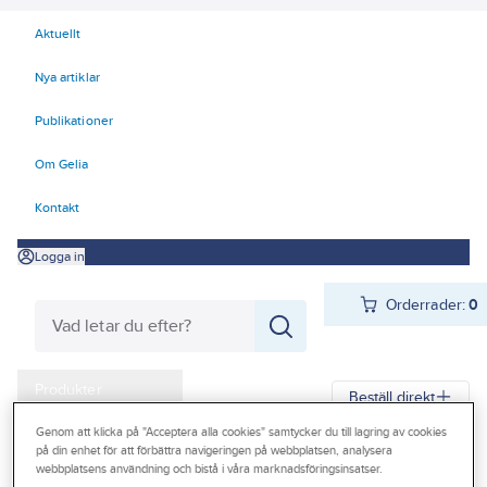
Aktuellt
Nya artiklar
Publikationer
Om Gelia
Kontakt
Logga in
Orderrader:
0
Produkter
Beställ direkt
Kampanjer
Genom att klicka på "Acceptera alla cookies" samtycker du till lagring av cookies
på din enhet för att förbättra navigeringen på webbplatsen, analysera
Gelia
Produkter
Gelia El
Förlänga & förgrena
Kabelvinda
Outlet
webbplatsens användning och bistå i våra marknadsföringsinsatser.
Kabelvinda inomhus