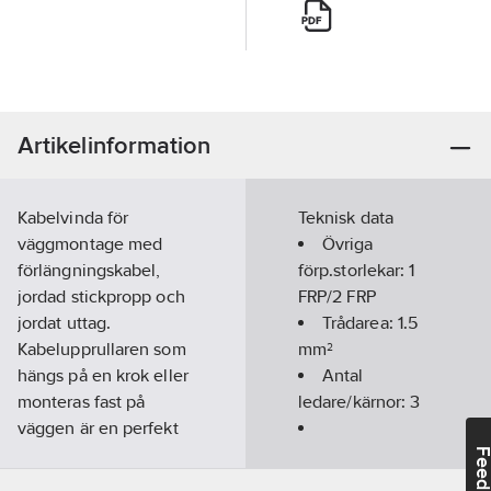
Artikelinformation
Kabelvinda för
Teknisk data
väggmontage med
Övriga
förlängningskabel,
förp.storlekar:
1
jordad stickpropp och
FRP/2 FRP
jordat uttag.
Trådarea:
1.5
Kabelupprullaren som
mm²
hängs på en krok eller
Antal
monteras fast på
ledare/kärnor:
3
väggen är en perfekt
garagevinda. 2 meter
Kabelmontering:
Feedba
kabel leder fram till
H05VV-F