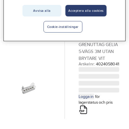
Vårt erbjudande
Avvisa alla
Acceptera alla cookies
GELIA
Interiör
Ny i webbutiken
Grenuttag
Handla hos oss
jordat, 5-vägs,
Cookie-inställningar
utan brytare
Guider & inspiration
GRENUTTAG GELIA
Vanliga frågor
5-VÄGS 3M UTAN
BRYTARE VIT
Artikelnr:
4024058041
Logga in
för
lagerstatus och pris