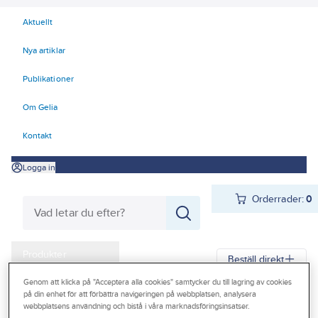
Aktuellt
Nya artiklar
Publikationer
Om Gelia
Kontakt
Logga in
Orderrader:
0
Produkter
Beställ direkt
Kampanjer
Genom att klicka på "Acceptera alla cookies" samtycker du till lagring av cookies
på din enhet för att förbättra navigeringen på webbplatsen, analysera
Gelia
Produkter
Gelia El
Förlänga & förgrena
Grenuttag
Outlet
webbplatsens användning och bistå i våra marknadsföringsinsatser.
Grenuttag inomhus