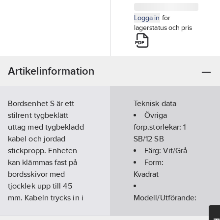
Logga in
för
lagerstatus och pris
Artikelinformation
Bordsenhet S är ett
Teknisk data
stilrent tygbeklätt
Övriga
uttag med tygbeklädd
förp.storlekar:
1
kabel och jordad
SB/12 SB
stickpropp. Enheten
Färg:
Vit/Grå
kan klämmas fast på
Form:
bordsskivor med
Kvadrat
tjocklek upp till 45
mm. Kabeln trycks in i
Modell/Utförande:
ett spår på undersidan
Utanpåliggande