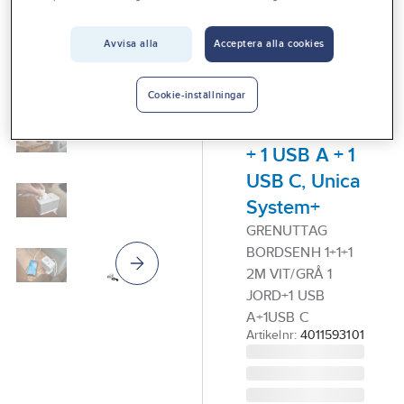
Vårt erbjudande
SCHNEIDER
Avvisa alla
Acceptera alla cookies
Interiör
ELECTRIC
Grenuttag,
Handla hos oss
Cookie-inställningar
bordsenhet,
Guider & inspiration
kombi, jordat
Vanliga frågor
+ 1 USB A + 1
USB C, Unica
System+
GRENUTTAG
BORDSENH 1+1+1
2M VIT/GRÅ 1
JORD+1 USB
A+1USB C
Artikelnr:
4011593101