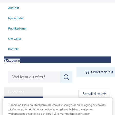
Aktuellt
Nya artiklar
Publikationer
Om Gelia
Kontakt
Logga in
Orderrader:
0
Produkter
Beställ direkt
Kampanjer
Genom att klicka på "Acceptera alla cookies" samtycker du till lagring av cookies
Gelia
Produkter
Gelia El
Förlänga & förgrena
på din enhet för att förbättra navigeringen på webbplatsen, analysera
Outlet
webbplatsens användning och bistå i våra marknadsföringsinsatser.
Bords- och bänkuttag
För montering på bord