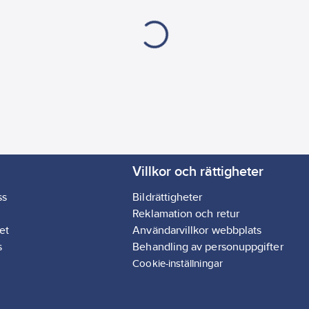
Villkor och rättigheter
ss
Bildrättigheter
Reklamation och retur
et
Användarvillkor webbplats
s
Behandling av personuppgifter
Cookie-inställningar