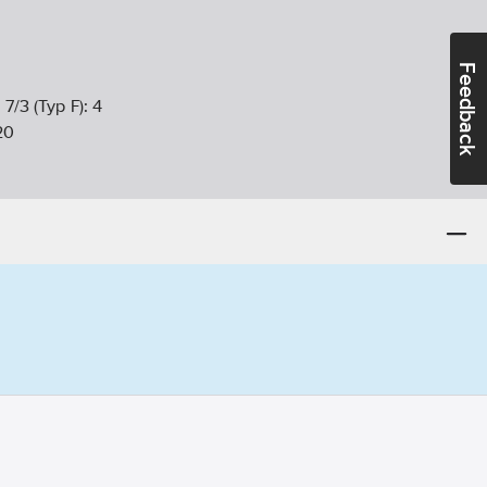
Feedback
 7/3 (Typ F):
4
20
50
V