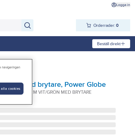
Logga in
Orderrader:
0
Beställ direkt
ra navigeringen
 jordat, med brytare, Power Globe
 alla cookies
BE 4-V JORD 2M VIT/GRÖN MED BRYTARE