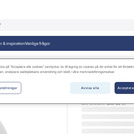
r & inspiration
Vanliga frågor
g
För montering på bord
cka på "Acceptera alla cookies" samtycker du till lagring av cookies på din enhet för att förbätt
en, analysera webbplatsens användning och bistå i våra marknadsföringsinsatser.
GELIA
Grenuttag, klot,
Avvisa alla
Acceptera
ställningar
GRENUTTAG POWER GLO
Artikelnr:
4000110632
Lev. artikelnr:
EMP604K