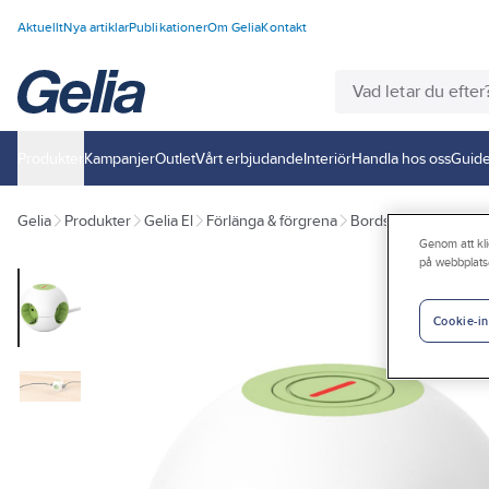
Aktuellt
Nya artiklar
Publikationer
Om Gelia
Kontakt
Produkter
Kampanjer
Outlet
Vårt erbjudande
Interiör
Handla hos oss
Guide
Gelia
Produkter
Gelia El
Förlänga & förgrena
Bords- och bänkutta
Genom att kli
på webbplats
Cookie-in