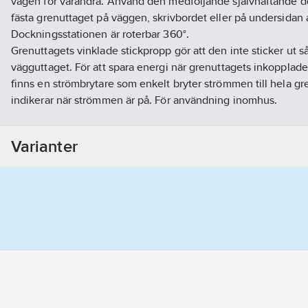
vägen för varandra. Använd den medföljande självhäftande do
fästa grenuttaget på väggen, skrivbordet eller på undersidan 
Dockningsstationen är roterbar 360°.
Grenuttagets vinklade stickpropp gör att den inte sticker ut s
vägguttaget. För att spara energi när grenuttagets inkopplad
finns en strömbrytare som enkelt bryter strömmen till hela g
indikerar när strömmen är på. För användning inomhus.
Kabel: H05VV-F.
Artikelnr:
4000110632
Varianter
Lev. artikelnr:
EMP604K
Ean artikelnr:
7318270052005
Materialklass
GA02