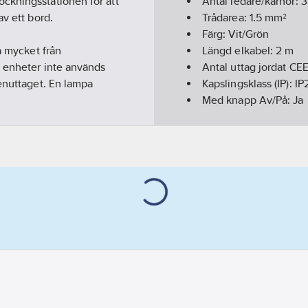
ckningsstationen för att
Antal ledare/kärnor:
3
av ett bord.
Trådarea:
1.5
mm²
Färg:
Vit/Grön
å mycket från
Längd elkabel:
2
m
e enheter inte används
Antal uttag jordat CEE
renuttaget. En lampa
Kapslingsklass (IP):
IP
Med knapp Av/På:
Ja
Märkström:
16
A
Märkspänning:
230-2
Effekt:
3680
W
Petskyddad:
Ja