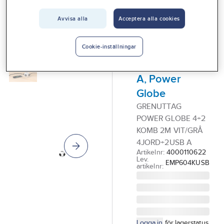
Vårt erbjudande
Avvisa alla
Acceptera alla cookies
GELIA
Interiör
Grenuttag,
Handla hos oss
klot, kombi,
Cookie-inställningar
jordat + USB
Guider & inspiration
A, Power
Vanliga frågor
Globe
GRENUTTAG
POWER GLOBE 4+2
KOMB 2M VIT/GRÅ
4JORD+2USB A
Artikelnr:
4000110622
Lev.
EMP604KUSB
artikelnr:
Logga in
för lagerstatus