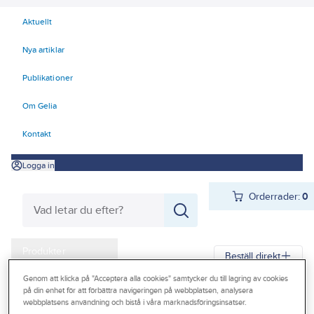
Aktuellt
Nya artiklar
Publikationer
Om Gelia
Kontakt
Logga in
Orderrader:
0
Produkter
Beställ direkt
Kampanjer
Genom att klicka på "Acceptera alla cookies" samtycker du till lagring av cookies
på din enhet för att förbättra navigeringen på webbplatsen, analysera
Gelia
Produkter
Gelia El
Förlänga & förgrena
Outlet
webbplatsens användning och bistå i våra marknadsföringsinsatser.
Bords- och bänkuttag
För montering på bord