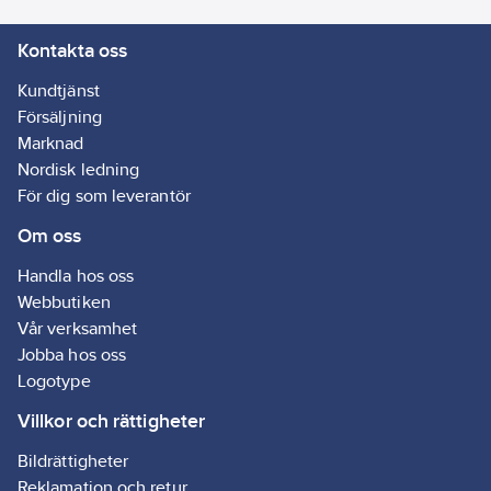
självhäftande
Petskyddad:
Kontakta oss
dockningsstationen
Ja
för att fästa
Kundtjänst
grenuttaget på
Försäljning
väggen, skrivbordet
Marknad
eller på undersidan av
Nordisk ledning
ett bord.
För dig som leverantör
Dockningsstationen är
Om oss
roterbar 360°.
Kabel: H05VV-F.
Handla hos oss
Artikelnr:
4000110622
Webbutiken
Lev.
EMP604KUSB
Vår verksamhet
artikelnr:
Jobba hos oss
Ean
7318270051985
Logotype
artikelnr:
Materialklass
Villkor och rättigheter
GA02
Bildrättigheter
Reklamation och retur