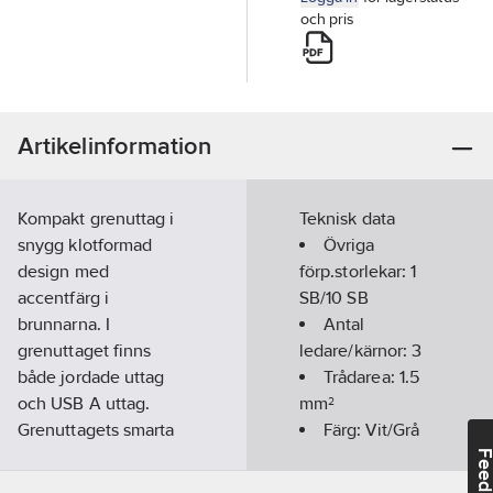
och pris
Artikelinformation
Kompakt grenuttag i
Teknisk data
snygg klotformad
Övriga
design med
förp.storlekar:
1
accentfärg i
SB/10 SB
brunnarna. I
Antal
grenuttaget finns
ledare/kärnor:
3
både jordade uttag
Trådarea:
1.5
och USB A uttag.
mm²
Grenuttagets smarta
Färg:
Vit/Grå
utformning gör att
Längd
Feedba
stickpropparna inte är
elkabel:
2
m