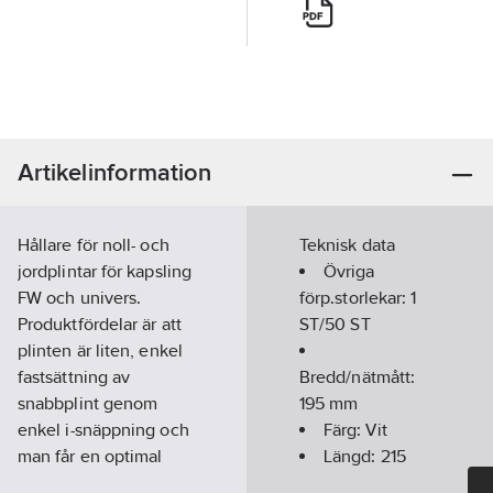
Artikelinformation
Hållare för noll- och
Teknisk data
jordplintar för kapsling
Övriga
FW och univers.
förp.storlekar:
1
Produktfördelar är att
ST/50 ST
plinten är liten, enkel
fastsättning av
Bredd/nätmått:
snabbplint genom
195
mm
enkel i-snäppning och
Färg:
Vit
man får en optimal
Längd:
215
anslutning med mer
mm