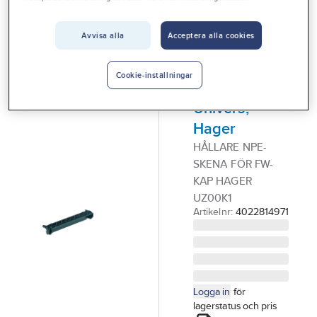
Vårt erbjudande
Plint och plinttillbehör
Avvisa alla
Acceptera alla cookies
Interiör
HAGER
Handla hos oss
Hållare för
Cookie-inställningar
plint FW och
Guider & inspiration
Univers,
Vanliga frågor
Hager
HÅLLARE NPE-
SKENA FÖR FW-
KAP HAGER
UZ00K1
Artikelnr:
4022814971
Logga in
för
lagerstatus och pris