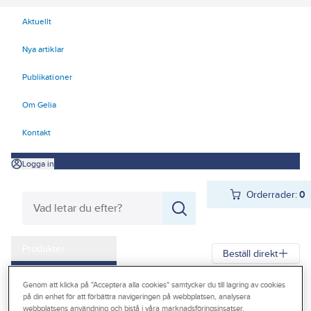
Aktuellt
Nya artiklar
Publikationer
Om Gelia
Kontakt
Logga in
Orderrader:
0
Produkter
Beställ direkt
Kampanjer
Genom att klicka på "Acceptera alla cookies" samtycker du till lagring av cookies
Gelia
Produkter
Gelia El
Centraler och säkringar
på din enhet för att förbättra navigeringen på webbplatsen, analysera
Outlet
Normprodukter
Normkapslingar och tillbehör
webbplatsens användning och bistå i våra marknadsföringsinsatser.