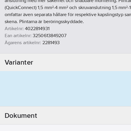
anslutning med mer säkerhet och snabbare montering. Plinta
(QuickConnect) 1,5 mm²-4 mm² och skruvanslutning 1,5 mm²-
omfattar även separata hållare för respektive kapslingstyp sa
skena. Plintarna är beröringsskyddade.
Artikelnr:
4022814931
Ean artikelnr:
3250613849207
Ägarens artikelnr:
2281493
Materialklass
GG37
Varianter
Dokument