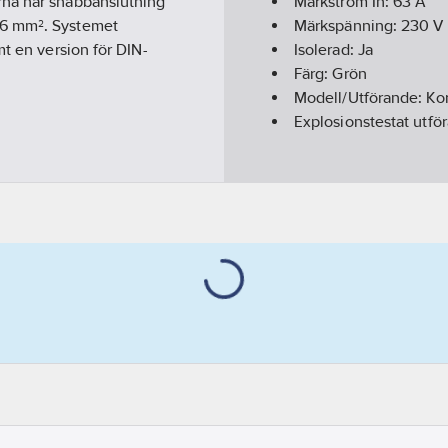
rna har snabbanslutning
Märkström In:
63
A
16 mm². Systemet
Märkspänning:
230
V
mt en version för DIN-
Isolerad:
Ja
Färg:
Grön
Modell/Utförande:
Ko
Explosionstestat utfö