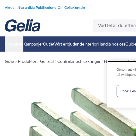
Aktuellt
Nya artiklar
Publikationer
Om Gelia
Kontakt
Produkter
Kampanjer
Outlet
Vårt erbjudande
Interiör
Handla hos oss
Guide
Gelia
Produkter
Gelia El
Centraler och säkringar
Normprodukter
Genom att kli
på webbplats
Cookie-in