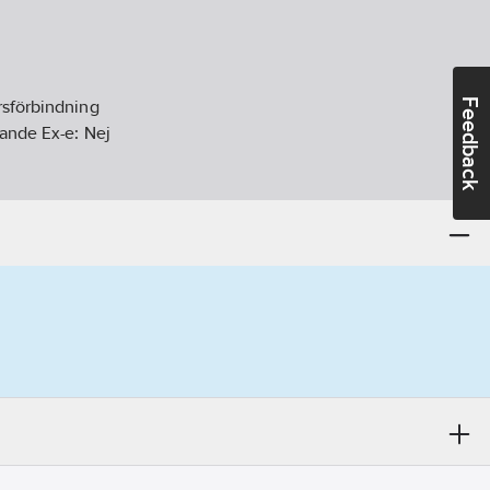
Feedback
rsförbindning
rande Ex-e:
Nej