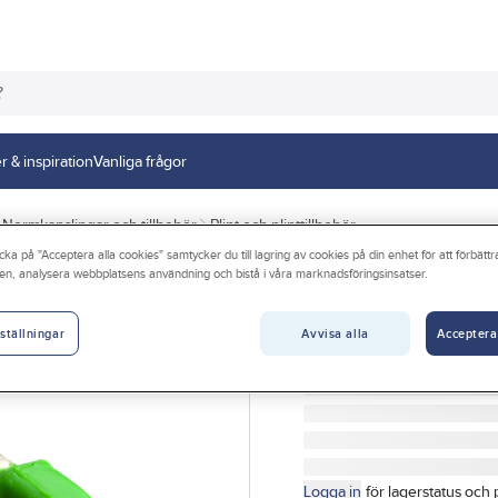
r & inspiration
Vanliga frågor
Normkapslingar och tillbehör
Plint och plinttillbehör
cka på "Acceptera alla cookies" samtycker du till lagring av cookies på din enhet för att förbätt
en, analysera webbplatsens användning och bistå i våra marknadsföringsinsatser.
HAGER
Jordbygel, Hage
Avvisa alla
Acceptera
ställningar
JORDBYGEL 63A 12MM 
Artikelnr:
4022814931
Logga in
för lagerstatus och 