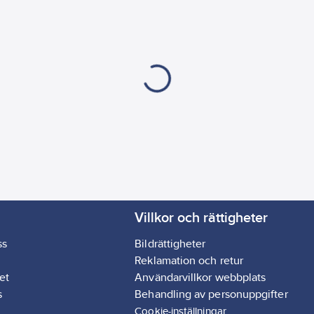
Villkor och rättigheter
ss
Bildrättigheter
Reklamation och retur
et
Användarvillkor webbplats
s
Behandling av personuppgifter
Cookie-inställningar