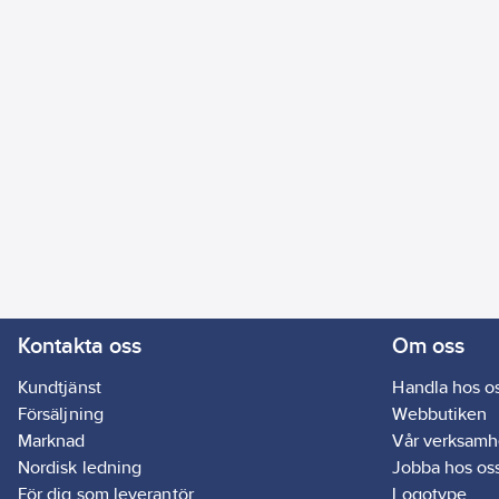
Kontakta oss
Om oss
Kundtjänst
Handla hos o
Försäljning
Webbutiken
Marknad
Vår verksamh
Nordisk ledning
Jobba hos os
För dig som leverantör
Logotype