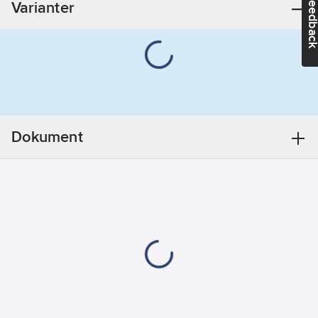
Feedba
Varianter
1
Bredd i antal
modulmellanrum:
2
Färg:
Vit
Material:
Plast
Dokument
Modell/Utförande:
Stoppdörr