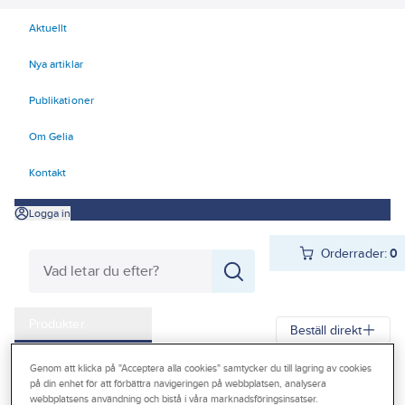
Aktuellt
Nya artiklar
Publikationer
Om Gelia
Kontakt
Logga in
Orderrader:
0
Produkter
Beställ direkt
Kampanjer
Genom att klicka på "Acceptera alla cookies" samtycker du till lagring av cookies
Gelia
Produkter
Gelia El
Centraler och säkringar
på din enhet för att förbättra navigeringen på webbplatsen, analysera
Outlet
webbplatsens användning och bistå i våra marknadsföringsinsatser.
Normprodukter
Normkapslingar och tillbehör
Dörrar