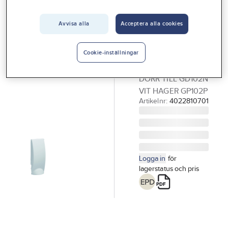
Vårt erbjudande
Avvisa alla
Acceptera alla cookies
HAGER
Interiör
Dörr till
Handla hos oss
Minigamma,
Cookie-inställningar
vit, Hager
Guider & inspiration
DÖRR TILL GD102N
Vanliga frågor
VIT HAGER GP102P
Artikelnr:
4022810701
Logga in
för
lagerstatus och pris