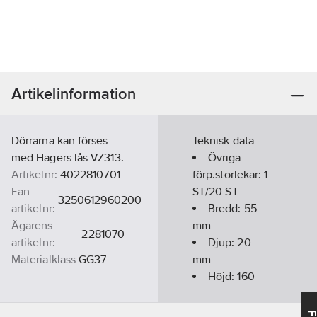
Artikelinformation
Dörrarna kan förses
Teknisk data
med Hagers lås VZ313.
Övriga
Artikelnr:
4022810701
förp.storlekar:
1
Ean
ST/20 ST
3250612960200
artikelnr:
Bredd:
55
Ägarens
mm
2281070
artikelnr:
Djup:
20
Materialklass
GG37
mm
Höjd:
160
mm
Antal rader: