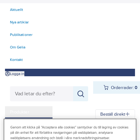
Aktuellt
Nya artiklar
Publikationer
Om Gelia
Kontakt
Logga in
Orderrader:
0
Produkter
Beställ direkt
Kampanjer
Genom att klicka på "Acceptera alla cookies" samtycker du till lagring av cookies
Gelia
Produkter
Gelia El
Belysning
Interiörarmaturer
på din enhet för att förbättra navigeringen på webbplatsen, analysera
Outlet
webbplatsens användning och bistå i våra marknadsföringsinsatser.
Taklampor