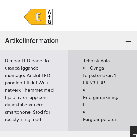
Artikelinformation
Dimbar LED-panel för
Teknisk data
utanpåliggande
Övriga
montage. Anslut LED-
förp.storlekar:
1
panelen till ditt WiFi-
FRP/3 FRP
nätverk i hemmet med
hjälp av en app som
Energimärkning:
du installerar i din
E
smartphone. Stöd för
röststyrning med
Färgtemperatur:
Google Home samt
2700-6500
K
Amazon Alexa. Appen
Max.