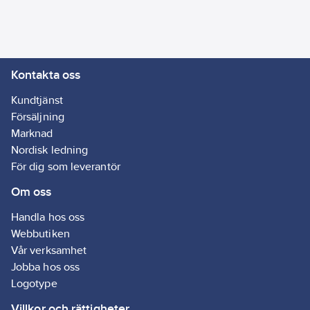
Artikelnr:
4070600301
Ean
Energieffektivitetsklass:
7318270052296
artikelnr:
E
Materialklass
GG17
Kontakta oss
Dimningsbar:
Ja
Kundtjänst
Försäljning
Marknad
Nordisk ledning
För dig som leverantör
Om oss
Handla hos oss
Webbutiken
Vår verksamhet
Jobba hos oss
Logotype
Villkor och rättigheter