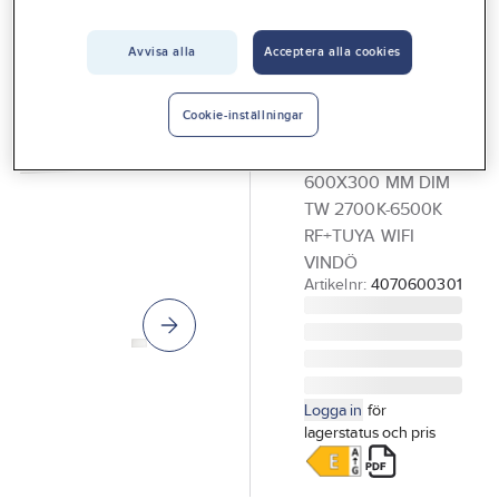
Vårt erbjudande
Avvisa alla
Acceptera alla cookies
GELIA - LIGHT 4
Interiör
HOME
LED-panel,
Handla hos oss
Cookie-inställningar
dimbar, Vindö
Guider & inspiration
LEDPANEL
Vanliga frågor
600X300 MM DIM
TW 2700K-6500K
RF+TUYA WIFI
VINDÖ
Artikelnr:
4070600301
Logga in
för
lagerstatus och pris