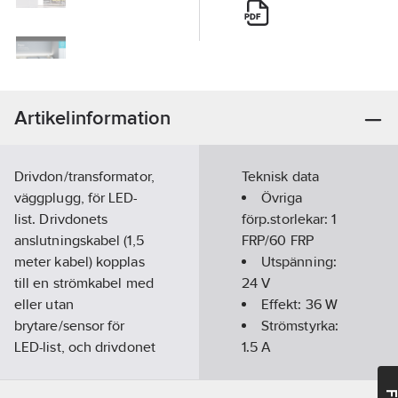
Artikelinformation
Drivdon/transformator,
Teknisk data
väggplugg, för LED-
Övriga
list. Drivdonets
förp.storlekar:
1
anslutningskabel (1,5
FRP/60 FRP
meter kabel) kopplas
Utspänning:
till en strömkabel med
24
V
eller utan
Effekt:
36
W
brytare/sensor för
Strömstyrka:
LED-list, och drivdonet
1.5
A
ansluts direkt i
vägguttag.