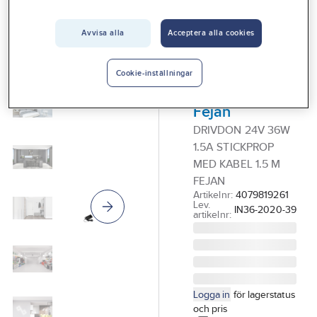
Vårt erbjudande
Avvisa alla
Acceptera alla cookies
GELIA - LIGHT 4 HOME
Interiör
Drivdon för
Handla hos oss
LED-list, med
Cookie-inställningar
stickpropp,
Guider & inspiration
Fejan
Vanliga frågor
DRIVDON 24V 36W
1.5A STICKPROP
MED KABEL 1.5 M
FEJAN
Artikelnr:
4079819261
Lev.
IN36-2020-39
artikelnr:
Logga in
för lagerstatus
och pris