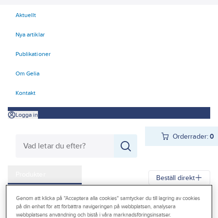
Aktuellt
Nya artiklar
Publikationer
Om Gelia
Kontakt
Logga in
Orderrader:
0
Produkter
Beställ direkt
Kampanjer
Genom att klicka på "Acceptera alla cookies" samtycker du till lagring av cookies
Gelia
Produkter
Gelia El
Belysning
Interiörarmaturer
på din enhet för att förbättra navigeringen på webbplatsen, analysera
Outlet
webbplatsens användning och bistå i våra marknadsföringsinsatser.
LED-lister & slingor