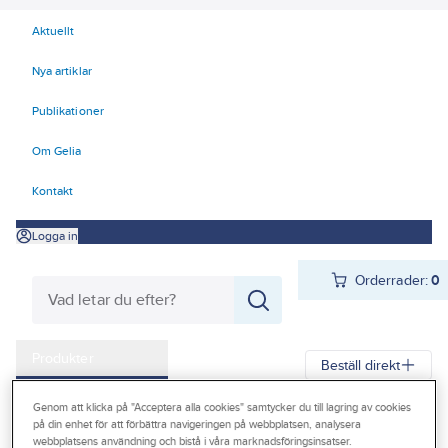
Aktuellt
Nya artiklar
Publikationer
Om Gelia
Kontakt
Logga in
Orderrader:
0
Produkter
Beställ direkt
Kampanjer
Genom att klicka på "Acceptera alla cookies" samtycker du till lagring av cookies
Gelia
Produkter
Gelia El
Belysning
Interiörarmaturer
på din enhet för att förbättra navigeringen på webbplatsen, analysera
Outlet
webbplatsens användning och bistå i våra marknadsföringsinsatser.
LED-lister & slingor