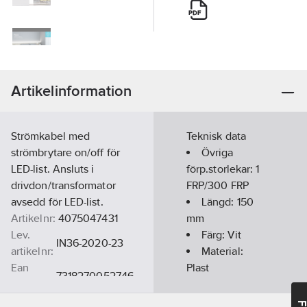
Artikelinformation
Strömkabel med
Teknisk data
strömbrytare on/off för
Övriga
LED-list. Ansluts i
förp.storlekar:
1
drivdon/transformator
FRP/300 FRP
avsedd för LED-list.
Längd:
150
Artikelnr:
4075047431
mm
Lev.
Färg:
Vit
IN36-2020-23
artikelnr:
Material:
Ean
Plast
7318270052746
artikelnr:
Materialklass
GG17
Kapslingsklass