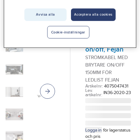
Vårt erbjudande
Avvisa alla
Acceptera alla cookies
GELIA - LIGHT 4 HOME
Interiör
Strömkabel
Handla hos oss
för LED-list,
Cookie-inställningar
med brytare
Guider & inspiration
on/off, Fejan
Vanliga frågor
STRÖMKABEL MED
BRYTARE ON/OFF
150MM FÖR
LEDLIST FEJAN
Artikelnr:
4075047431
Lev.
IN36-2020-23
artikelnr:
Logga in
för lagerstatus
och pris