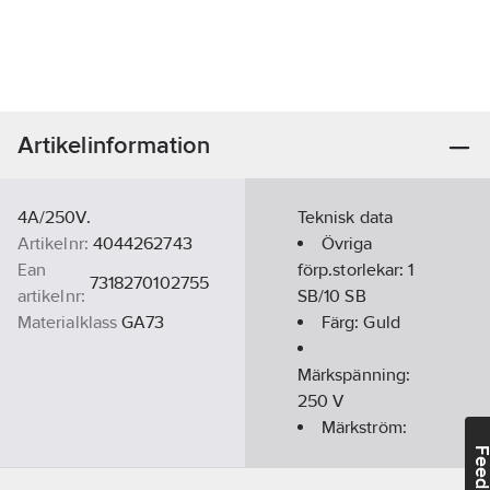
Artikelinformation
4A/250V.
Teknisk data
Artikelnr:
4044262743
Övriga
Ean
förp.storlekar:
1
7318270102755
artikelnr:
SB/10 SB
Materialklass
GA73
Färg:
Guld
Märkspänning:
250
V
Märkström:
4
A
Feedba