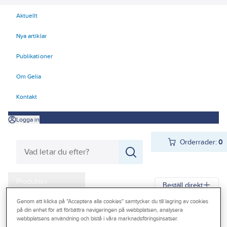
Aktuellt
Nya artiklar
Publikationer
Om Gelia
Kontakt
Logga in
Orderrader:
0
Produkter
Beställ direkt
Kampanjer
Genom att klicka på "Acceptera alla cookies" samtycker du till lagring av cookies
på din enhet för att förbättra navigeringen på webbplatsen, analysera
Gelia
Produkter
Gelia El
Belysning
Interiörarmaturer
Outlet
webbplatsens användning och bistå i våra marknadsföringsinsatser.
Armaturtillbehör