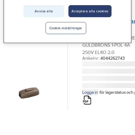
Vårt erbjudande
Avvisa alla
Acceptera alla cookies
ELKO
Interiör
Ny i webbutiken
Mellanströmbryta
Handla hos oss
Outlet
1-pol, ojordad
Cookie-inställningar
MELLANSTRÖMBRYTAR
Guider & inspiration
GULDBRONS 1-POL 4A
Vanliga frågor
250V ELKO 2.0
Artikelnr:
4044262743
Logga in
för lagerstatus och 