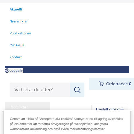
Aktuellt
Nya artiklar
Publikationer
Om Gelia
Kontakt
Logga in
Orderrader:
0
Produkter
Beställ direkt
Kampanjer
Genom att klicka på "Acceptera alla cookies" samtycker du till lagring av cookies
på din enhet för att förbättra navigeringen på webbplatsen, analysera
Gelia
Produkter
Förbrukningsvaror
Outlet
webbplatsens användning och bistå i våra marknadsföringsinsatser.
Tråd-, nät- och metallprodukter
Najtråd