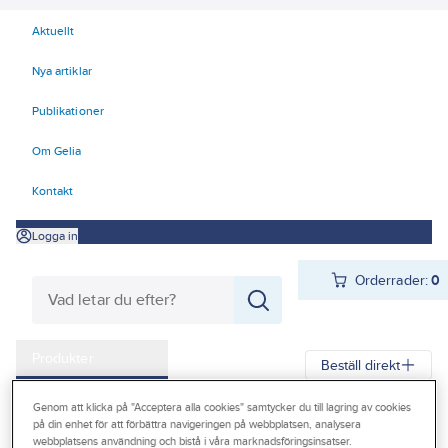
Aktuellt
Nya artiklar
Publikationer
Om Gelia
Kontakt
Logga in
Orderrader:
0
Produkter
Beställ direkt
Kampanjer
Genom att klicka på "Acceptera alla cookies" samtycker du till lagring av cookies
Gelia
Produkter
Förbrukningsvaror
Kemteknik
Städ
på din enhet för att förbättra navigeringen på webbplatsen, analysera
Outlet
webbplatsens användning och bistå i våra marknadsföringsinsatser.
Sanitet/badrum och avkalkning