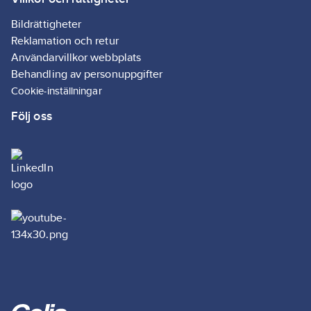
guld/silver dekor,
natursten, rostfritt
Bildrättigheter
eller anodiserad
Reklamation och retur
aluminium mfl
Användarvillkor webbplats
metaller.
Behandling av personuppgifter
Artikelnr:
84892515
Cookie-inställningar
Lev. artikelnr:
82322
Följ oss
Ean
7090001823220
artikelnr:
Materialklass
TG190B