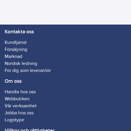
med svamp/trasa
enligt nedan, därmed
undviker man den
stickiga obehagliga
Kontakta oss
effekten som blir i
luften när en
Kundtjänst
syrabaserad produkt
Försäljning
sprayas och sprids i
Marknad
rummet.
Nordisk ledning
För dig som leverantör
För ingrodd och
Om oss
gammal kalk
rekommenderas
Handla hos oss
Norenco Glasförnyare
Webbutiken
efter användning av
Vår verksamhet
Effektiv
Jobba hos oss
Kalkborttagare.
Logotype
Skall inte användas på
Villkor och rättigheter