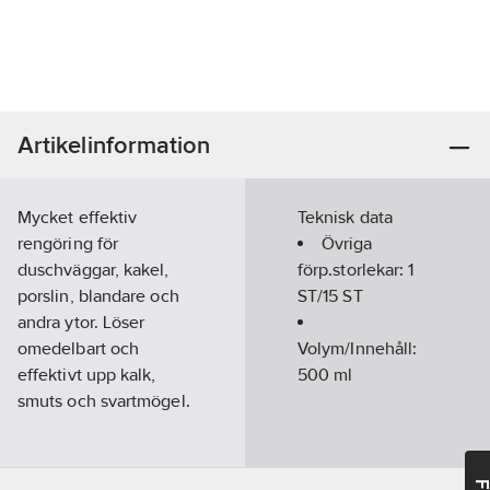
Artikelinformation
Mycket effektiv
Teknisk data
rengöring för
Övriga
duschväggar, kakel,
förp.storlekar:
1
porslin, blandare och
ST/15 ST
andra ytor. Löser
omedelbart och
Volym/Innehåll:
effektivt upp kalk,
500
ml
smuts och svartmögel.
BRUKSANVISNING:
Applicera Effektiv