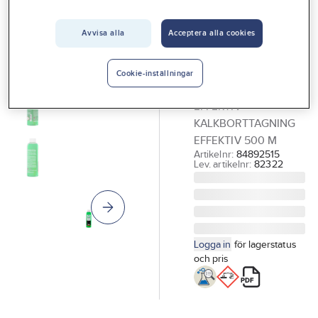
Vårt erbjudande
Avvisa alla
Acceptera alla cookies
NORENCO
Interiör
Kalkborttagning
Handla hos oss
Effektiv
Cookie-inställningar
KALKBORTTAGNING
Guider & inspiration
EFFEKTIV
Vanliga frågor
KALKBORTTAGNING
EFFEKTIV 500 M
Artikelnr:
84892515
Lev. artikelnr:
82322
Logga in
för lagerstatus
och pris