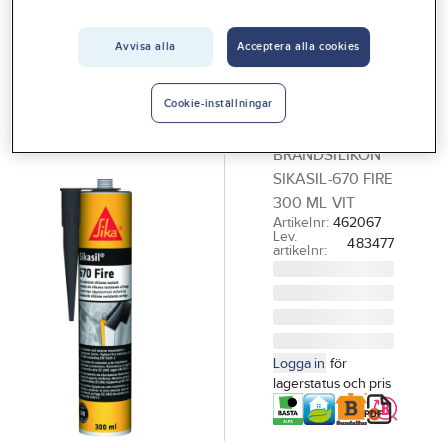
Vårt erbjudande
Avvisa alla
Acceptera alla cookies
SIKA
Interiör
Brandsilikon
Handla hos oss
Sikasil 670
Cookie-inställningar
Fire
Guider & inspiration
BRANDSILIKON
Vanliga frågor
SIKASIL-670 FIRE
300 ML VIT
Artikelnr:
462067
Lev.
483477
artikelnr:
Logga in
för
lagerstatus och pris