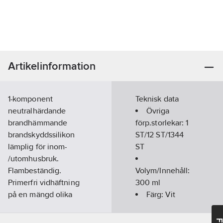
Artikelinformation
1-komponent
Teknisk data
neutralhärdande
Övriga
brandhämmande
förp.storlekar:
1
brandskyddssilikon
ST/12 ST/1344
lämplig för inom-
ST
/utomhusbruk.
Flambeständig.
Volym/Innehåll:
Primerfri vidhäftning
300
ml
på en mängd olika
Färg:
Vit
underlag. Utmärkt UV-
GWP-tot (A1-
åldringsbeständighet.
A3):
1,593