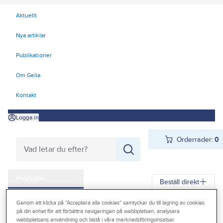
Aktuellt
Nya artiklar
Publikationer
Om Gelia
Kontakt
Logga in
Orderrader:
0
Produkter
Beställ direkt
Kampanjer
Genom att klicka på "Acceptera alla cookies" samtycker du till lagring av cookies
Gelia
Produkter
Förbrukningsvaror
Kemteknik
på din enhet för att förbättra navigeringen på webbplatsen, analysera
Outlet
webbplatsens användning och bistå i våra marknadsföringsinsatser.
Fog- och tätmassor - spackel
Brandtätning