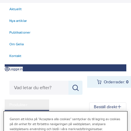
Aktuellt
Nya artiklar
Publikationer
Om Gelia
Kontakt
Logga in
Orderrader:
0
Produkter
Beställ direkt
Kampanjer
Genom att klicka på "Acceptera alla cookies" samtycker du till lagring av cookies
Gelia
Produkter
El
Installationsmateriel 11-18
på din enhet för att förbättra navigeringen på webbplatsen, analysera
Outlet
webbplatsens användning och bistå i våra marknadsföringsinsatser.
17 Fastighetsautomation / IoT
LoRa
Sensorer