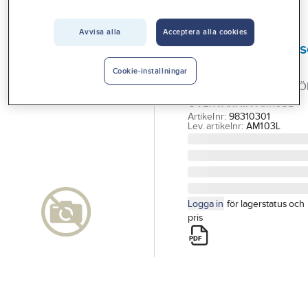
Vårt erbjudande
Avvisa alla
Acceptera alla cookies
MILESIGHT
Interiör
Inomhusmiljösens
Handla hos oss
AM103L
Cookie-inställningar
LORAWAN® SENSOR FÖ
Guider & inspiration
ÖVERVAKNIN AM103L
Vanliga frågor
Artikelnr:
98310301
Lev. artikelnr:
AM103L
Logga in
för lagerstatus och
pris