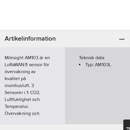
Artikelinformation
Milesight AM103 är en
Teknisk data
LoRaWAN® sensor för
Typ:
AM103L
övervakning av
kvalitet på
inomhusluft. 3
Sensorer i 1: CO2,
Luftfuktighet och
Temperatur.
Övervakning och
visning av aktuella
värden i realtid ger