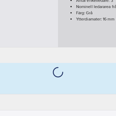
Antal enkelledare:
3
Nominell ledararea frå
Färg:
Grå
Ytterdiamater:
16
mm