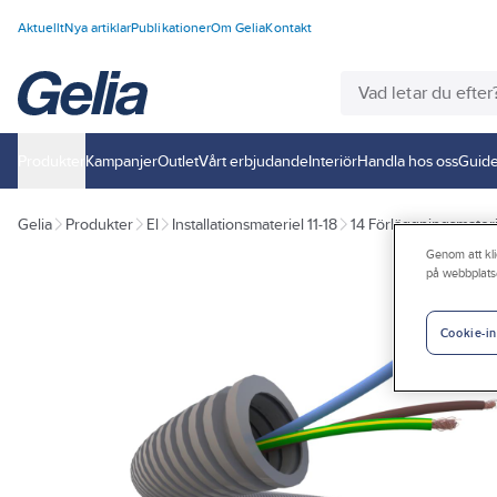
Aktuellt
Nya artiklar
Publikationer
Om Gelia
Kontakt
Produkter
Kampanjer
Outlet
Vårt erbjudande
Interiör
Handla hos oss
Guide
Gelia
Produkter
El
Installationsmateriel 11-18
14 Förläggningsmateri
Genom att kli
på webbplats
Cookie-in