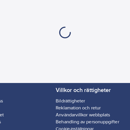
Villkor och rättigheter
ss
Bildrättigheter
Reklamation och retur
et
Användarvillkor webbplats
s
Behandling av personuppgifter
Cookie-inställningar