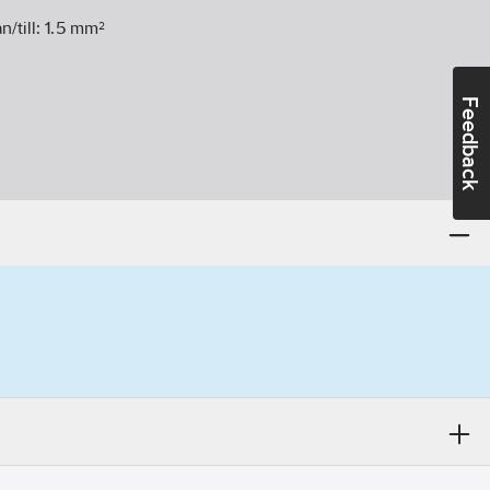
n/till:
1.5
mm²
Feedback