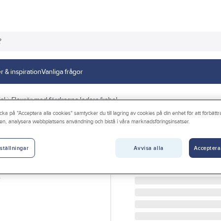
r & inspiration
Vanliga frågor
al
Flexrör med fördragna ledare/kabel
cka på "Acceptera alla cookies" samtycker du till lagring av cookies på din enhet för att förbätt
en, analysera webbplatsens användning och bistå i våra marknadsföringsinsatser.
PMFLEX
Flexrör fördrag
Avvisa alla
Acceptera
ställningar
FLEXRÖR 16/FQ 3G1,5 R2
Artikelnr:
79246639
Lev. artikelnr:
9999031