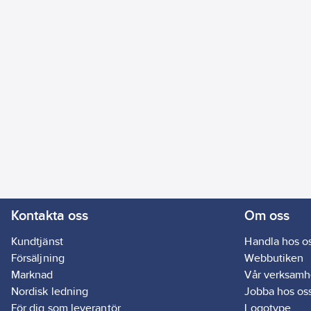
Kontakta oss
Om oss
Kundtjänst
Handla hos o
Försäljning
Webbutiken
Marknad
Vår verksamh
Nordisk ledning
Jobba hos os
För dig som leverantör
Logotype