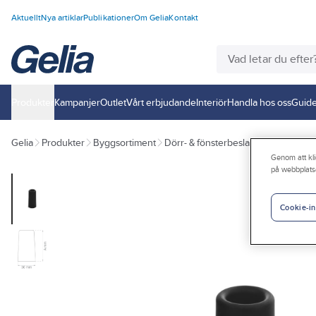
Aktuellt
Nya artiklar
Publikationer
Om Gelia
Kontakt
Produkter
Kampanjer
Outlet
Vårt erbjudande
Interiör
Handla hos oss
Guide
Gelia
Produkter
Byggsortiment
Dörr- & fönsterbeslag
Dörrbeslag
Genom att kli
på webbplats
Cookie-in