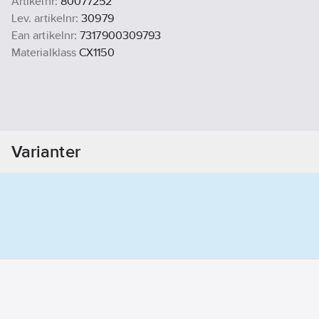
Artikelnr:
80077252
Lev. artikelnr:
30979
Ean artikelnr:
7317900309793
Materialklass
CX1150
Varianter