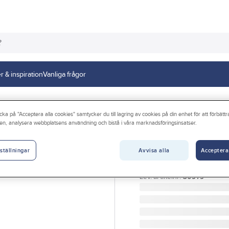
r & inspiration
Vanliga frågor
Dörruppställningsbeslag
cka på "Acceptera alla cookies" samtycker du till lagring av cookies på din enhet för att förbätt
en, analysera webbplatsens användning och bistå i våra marknadsföringsinsatser.
HABO
Dörrstopp Habo
Avvisa alla
Acceptera
ställningar
DÖRRSTOPP SVART 65
Artikelnr:
80077252
Lev. artikelnr:
30979