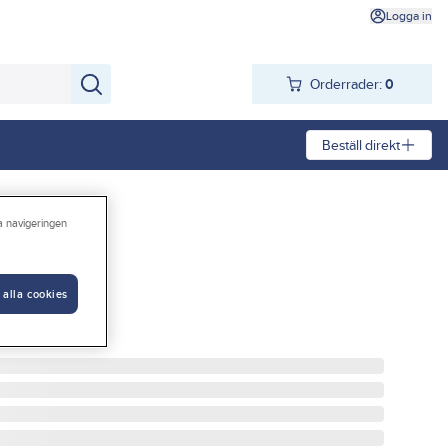
Logga in
Orderrader:
0
Beställ direkt
ra navigeringen
 alla cookies
MM SB