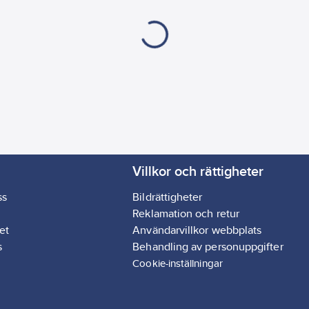
Villkor och rättigheter
ss
Bildrättigheter
Reklamation och retur
et
Användarvillkor webbplats
s
Behandling av personuppgifter
Cookie-inställningar