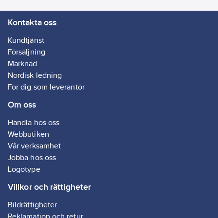
2 st
Kontakta oss
Artikelnr:
72078358
Lev. artikelnr:
543433
Kundtjänst
Ean
Försäljning
0200000086039
artikelnr:
Marknad
Materialklass
TE4730
Nordisk ledning
För dig som leverantör
Om oss
Handla hos oss
Webbutiken
Vår verksamhet
Jobba hos oss
Logotype
Villkor och rättigheter
Bildrättigheter
Reklamation och retur