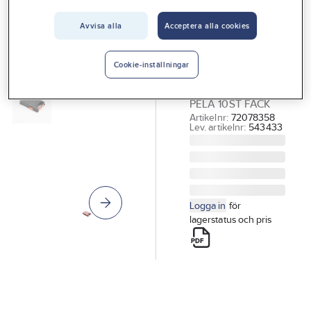
Vårt erbjudande
Avvisa alla
Acceptera alla cookies
PELA TOOLS
Interiör
Sortimentlåda
Handla hos oss
PELA 10 fack
Cookie-inställningar
SORTIMENTLÅDA
Guider & inspiration
PELA 10ST FACK
Vanliga frågor
Artikelnr:
72078358
Lev. artikelnr:
543433
Logga in
för
lagerstatus och pris