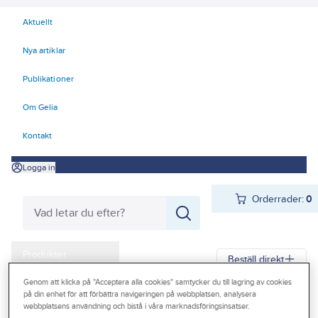
Aktuellt
Nya artiklar
Publikationer
Om Gelia
Kontakt
Logga in
Orderrader:
0
Produkter
Beställ direkt
Kampanjer
Genom att klicka på "Acceptera alla cookies" samtycker du till lagring av cookies
på din enhet för att förbättra navigeringen på webbplatsen, analysera
Gelia
Produkter
Arbetsplats
Förvaring
Väskor och lådor
Outlet
webbplatsens användning och bistå i våra marknadsföringsinsatser.
Lagerboxar och transportlådor