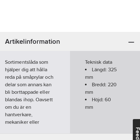
Artikelinformation
Sortimentslåda som
Teknisk data
hjälper dig att hålla
Längd:
325
reda på småprylar och
mm
delar som annars kan
Bredd:
220
bli borttappade eller
mm
blandas ihop. Oavsett
Höjd:
60
om du är en
mm
hantverkare,
mekaniker eller
pysslare kommer våra
Feedba
sortimentsförvaring