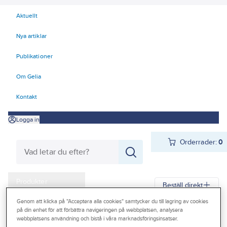
Aktuellt
Nya artiklar
Publikationer
Om Gelia
Kontakt
Logga in
Orderrader:
0
Produkter
Beställ direkt
Kampanjer
Genom att klicka på "Acceptera alla cookies" samtycker du till lagring av cookies
på din enhet för att förbättra navigeringen på webbplatsen, analysera
Gelia
Produkter
Arbetsplats
Förvaring
Väskor och lådor
Outlet
webbplatsens användning och bistå i våra marknadsföringsinsatser.
Lagerboxar och transportlådor