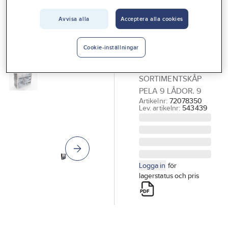
Vårt erbjudande
Avvisa alla
Acceptera alla cookies
PELA TOOLS
Interiör
Sortimentskåp
Handla hos oss
PELA 9 lådor
Cookie-inställningar
9 boxar
Guider & inspiration
SORTIMENTSKÅP
Vanliga frågor
PELA 9 LÅDOR. 9
Artikelnr:
72078350
Lev. artikelnr:
543439
Logga in
för
lagerstatus och pris