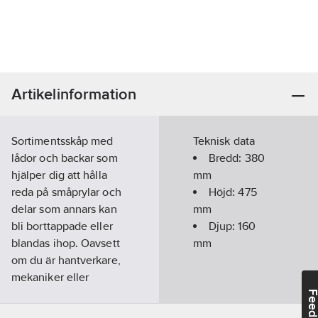
Artikelinformation
Sortimentsskåp med
Teknisk data
lådor och backar som
Bredd:
380
hjälper dig att hålla
mm
reda på småprylar och
Höjd:
475
delar som annars kan
mm
bli borttappade eller
Djup:
160
blandas ihop. Oavsett
mm
om du är hantverkare,
mekaniker eller
pysslare kommer vår
Feedba
sortimentsförvaring