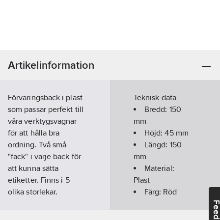
Artikelinformation
Förvaringsback i plast
Teknisk data
som passar perfekt till
Bredd:
150
våra verktygsvagnar
mm
för att hålla bra
Höjd:
45
mm
ordning. Två små
Längd:
150
"fack" i varje back för
mm
att kunna sätta
Material:
etiketter. Finns i 5
Plast
olika storlekar.
Färg:
Röd
Artikelnr:
35405199
Feedba
Lev. artikelnr:
488480