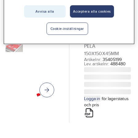
Vårt erbjudande
Avvisa alla
Acceptera alla cookies
PELA TOOLS
Interiör
Förvaringsback
Handla hos oss
PELA
Cookie-inställningar
FÖRVARINGSBACK
Guider & inspiration
PELA
Vanliga frågor
150X150X45MM
Artikelnr:
35405199
Lev. artikelnr:
488480
Logga in
för lagerstatus
och pris