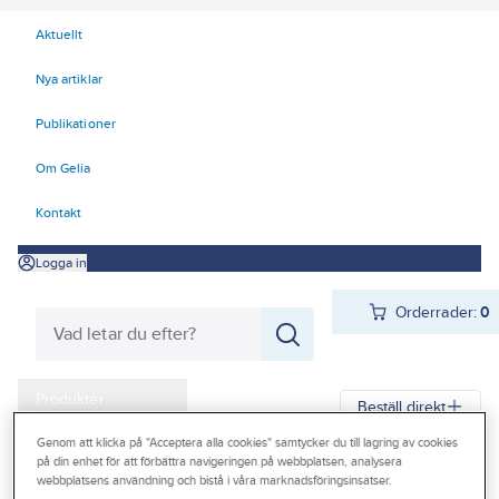
Aktuellt
Nya artiklar
Publikationer
Om Gelia
Kontakt
Logga in
Orderrader:
0
Produkter
Beställ direkt
Kampanjer
Genom att klicka på "Acceptera alla cookies" samtycker du till lagring av cookies
på din enhet för att förbättra navigeringen på webbplatsen, analysera
Gelia
Produkter
Arbetsplats
Förvaring
Väskor och lådor
Outlet
webbplatsens användning och bistå i våra marknadsföringsinsatser.
Lagerboxar och transportlådor