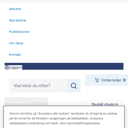
Aktuellt
Nya artiklar
Publikationer
Om Gelia
Kontakt
Logga in
Orderrader:
0
Produkter
Beställ direkt
Kampanjer
Genom att klicka på "Acceptera alla cookies" samtycker du till lagring av cookies
på din enhet för att förbättra navigeringen på webbplatsen, analysera
Gelia
Produkter
Arbetsplats
Förvaring
Väskor och lådor
Outlet
webbplatsens användning och bistå i våra marknadsföringsinsatser.
Lagerboxar och transportlådor