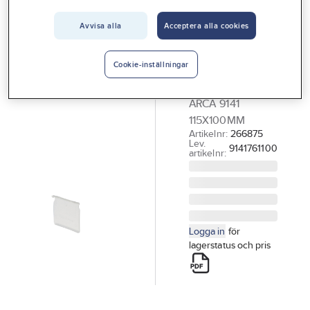
Vårt erbjudande
Avvisa alla
Acceptera alla cookies
ARCA
Interiör
Mellanvägg
Handla hos oss
Arca 9141
Cookie-inställningar
MELLANVÄGG
Guider & inspiration
ARCA 9141
Vanliga frågor
115X100MM
Artikelnr:
266875
Lev.
9141761100
artikelnr:
Logga in
för
lagerstatus och pris