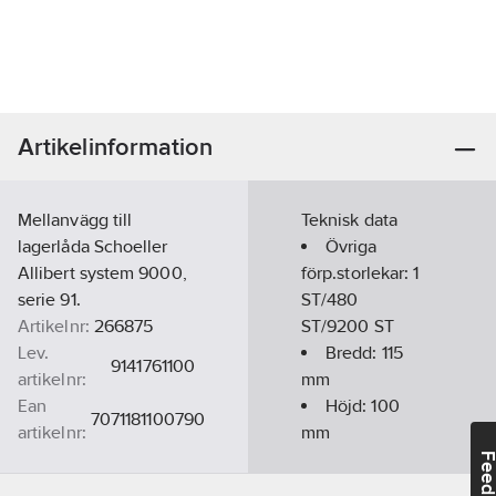
Artikelinformation
Mellanvägg till
Teknisk data
lagerlåda Schoeller
Övriga
Allibert system 9000,
förp.storlekar:
1
serie 91.
ST/480
Artikelnr:
266875
ST/9200 ST
Lev.
Bredd:
115
9141761100
artikelnr:
mm
Ean
Höjd:
100
7071181100790
artikelnr:
mm
Materialklass
TE470A
Typ:
9141
Feedba