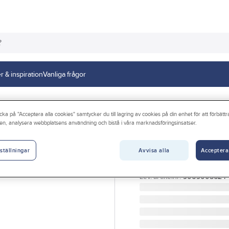
r & inspiration
Vanliga frågor
ar och transportlådor
cka på "Acceptera alla cookies" samtycker du till lagring av cookies på din enhet för att förbätt
en, analysera webbplatsens användning och bistå i våra marknadsföringsinsatser.
SCHOELLER ALLIBERT
Modulback Schoe
Avvisa alla
Acceptera
ställningar
MODULBACK ARCA 906
Artikelnr:
266849
Lev. artikelnr:
9069005624