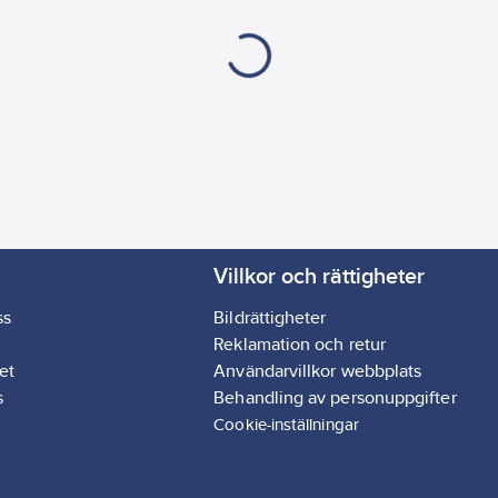
Villkor och rättigheter
ss
Bildrättigheter
Reklamation och retur
et
Användarvillkor webbplats
s
Behandling av personuppgifter
Cookie-inställningar