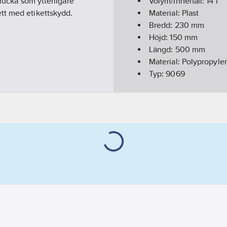
tlucka som ytterligare
Volym/Innehåll:
14
l
tt med etikettskydd.
Material:
Plast
Bredd:
230
mm
Höjd:
150
mm
Längd:
500
mm
Material:
Polypropyle
Typ:
9069
Färg:
Blå