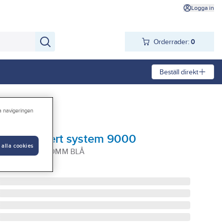
Logga in
Orderrader:
0
Beställ direkt
ra navigeringen
ller Allibert system 9000
 alla cookies
9 500X230X150MM BLÅ