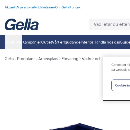
Aktuellt
Nya artiklar
Publikationer
Om Gelia
Kontakt
Produkter
Kampanjer
Outlet
Vårt erbjudande
Interiör
Handla hos oss
Guide
Gelia
Produkter
Arbetsplats
Förvaring
Väskor och lådor
Lagerbox
Genom att kli
på webbplats
Cookie-in