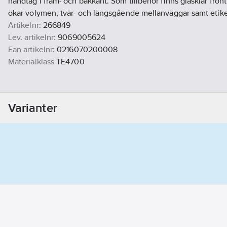
handtag i fram- och bakkant. Som tillbehör finns glasklar fron
ökar volymen, tvär- och längsgående mellanväggar samt etike
Artikelnr:
266849
Lev. artikelnr:
9069005624
Ean artikelnr:
0216070200008
Materialklass
TE4700
Varianter