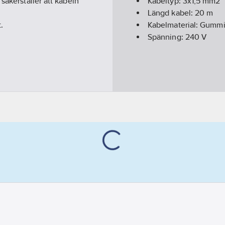
säkerställer att kabeln
Kabeltyp:
3x1,5 mm2
Längd kabel:
20
m
.
Kabelmaterial:
Gummi
Spänning:
240 V