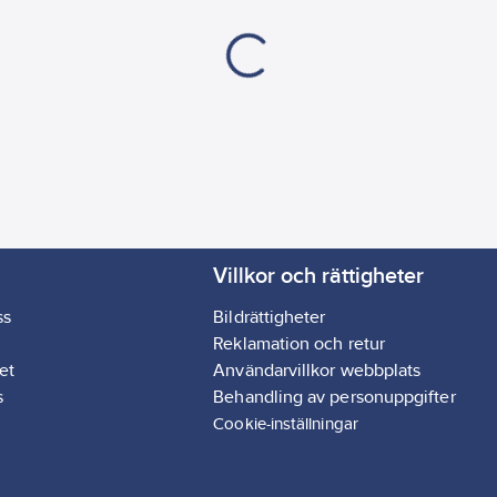
Villkor och rättigheter
ss
Bildrättigheter
Reklamation och retur
et
Användarvillkor webbplats
s
Behandling av personuppgifter
Cookie-inställningar