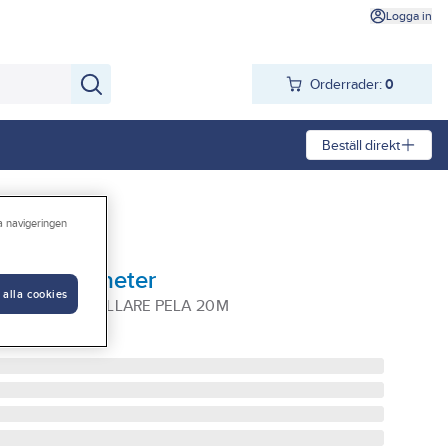
Logga in
Orderrader:
0
Beställ direkt
ra navigeringen
 PELA 20 meter
 alla cookies
A KABELUPPRULLARE PELA 20M