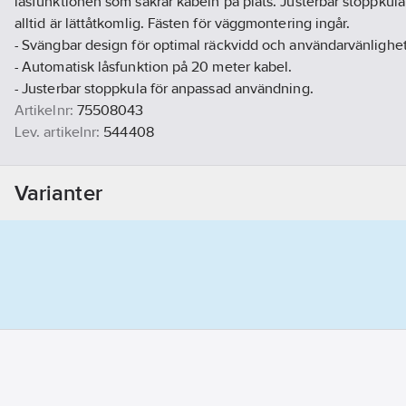
låsfunktionen som säkrar kabeln på plats. Justerbar stoppkula 
alltid är lättåtkomlig. Fästen för väggmontering ingår.
- Svängbar design för optimal räckvidd och användarvänlighet
- Automatisk låsfunktion på 20 meter kabel.
- Justerbar stoppkula för anpassad användning.
Artikelnr:
75508043
Lev. artikelnr:
544408
Ean artikelnr:
7333397002566
Materialklass
TE4730
Varianter