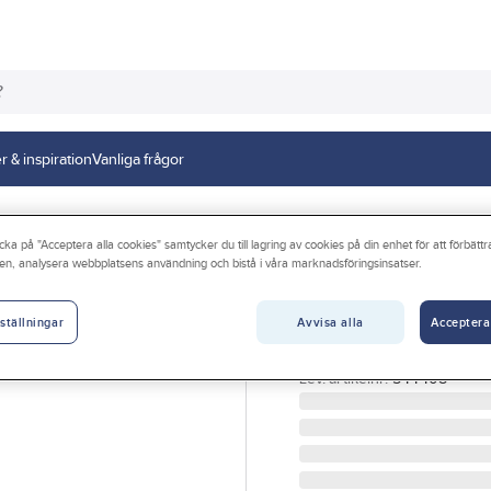
r & inspiration
Vanliga frågor
Slang- och kabelupprullare
cka på "Acceptera alla cookies" samtycker du till lagring av cookies på din enhet för att förbätt
en, analysera webbplatsens användning och bistå i våra marknadsföringsinsatser.
PELA TOOLS
Kabelupprullare
Avvisa alla
Acceptera
ställningar
KABELUPPRULLARE PEL
Artikelnr:
75508043
Lev. artikelnr:
544408