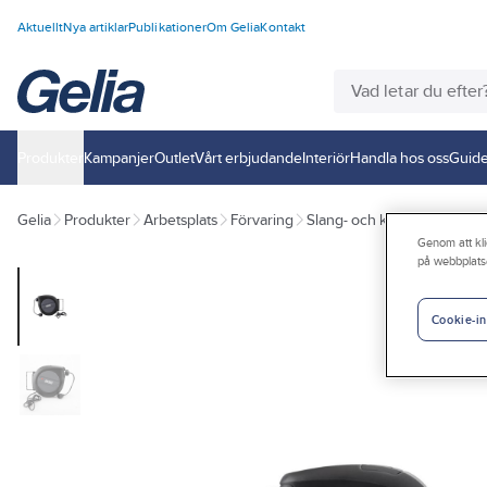
Aktuellt
Nya artiklar
Publikationer
Om Gelia
Kontakt
Produkter
Kampanjer
Outlet
Vårt erbjudande
Interiör
Handla hos oss
Guide
Gelia
Produkter
Arbetsplats
Förvaring
Slang- och kabelupprullare
Genom att kli
på webbplats
Cookie-in