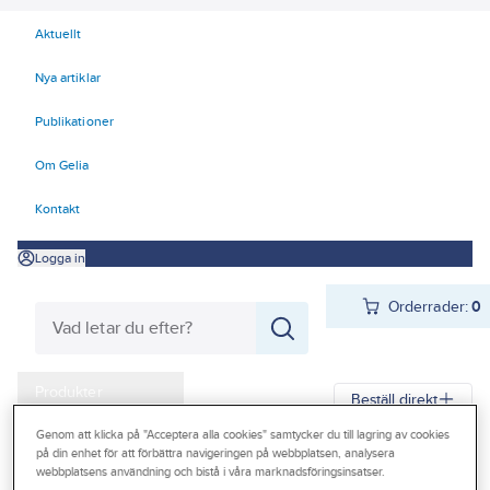
Aktuellt
Nya artiklar
Publikationer
Om Gelia
Kontakt
Logga in
Orderrader:
0
Produkter
Beställ direkt
Kampanjer
Genom att klicka på "Acceptera alla cookies" samtycker du till lagring av cookies
på din enhet för att förbättra navigeringen på webbplatsen, analysera
Gelia
Produkter
Arbetsplats
Förvaring
Förvaringskärl
Outlet
webbplatsens användning och bistå i våra marknadsföringsinsatser.
Oljekannor, formolje- och duschsprutor