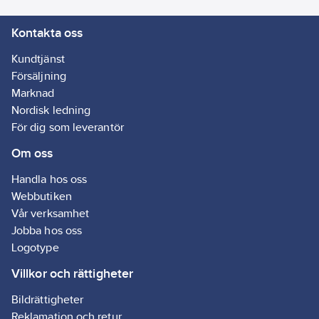
manöverspak med
Kontakta oss
som går att låsa. För
säker hantering har
Kundtjänst
enheten en ny
Försäljning
övertrycksventil med
Marknad
enhandsmanövrering,
Nordisk ledning
en fotring med
För dig som leverantör
integrerade fotsteg för
Om oss
bättre stabilitet samt
ett munstycksfodral
Handla hos oss
som skydd för att
Webbutiken
lägga ner lans och
Vår verksamhet
munstycke. Lansen
Jobba hos oss
kan dessutom
Logotype
klämmas fast tvärs
under lanshållaren på
Villkor och rättigheter
påfyllningstratten.
Bildrättigheter
Den stora
Reklamation och retur