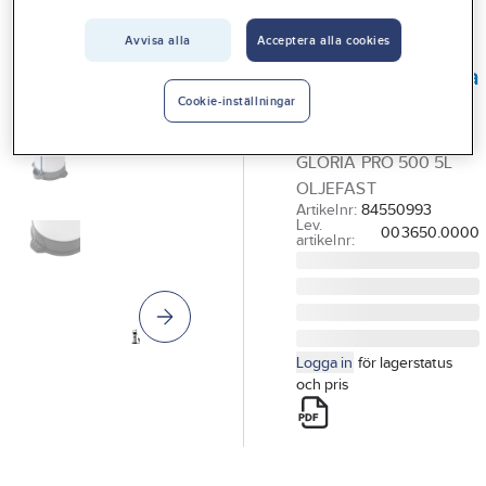
Vårt erbjudande
Avvisa alla
Acceptera alla cookies
GLORIA
Interiör
Koncentratspruta
Handla hos oss
Gloria PRO 500
Cookie-inställningar
KONCENTRATSPRUTA
Guider & inspiration
GLORIA PRO 500 5L
Vanliga frågor
OLJEFAST
Artikelnr:
84550993
Lev.
003650.0000
artikelnr:
Logga in
för lagerstatus
och pris