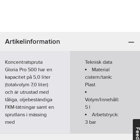
Artikelinformation
Koncentratspruta
Teknisk data
Gloria Pro 500 har en
Material
kapacitet på 5,0 liter
cistern/tank:
(totalvolym 7,0 liter)
Plast
och är utrustad med
tåliga, oljebeständiga
Volym/Innehåll:
FKM-tätningar samt en
5
l
sprutlans i mässing
Arbetstryck:
med
3
bar
plattstrålemunstycke i
Feedba
mässing av typ 8002 E