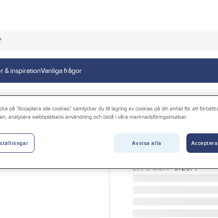
r & inspiration
Vanliga frågor
, formolje- och duschsprutor
cka på "Acceptera alla cookies" samtycker du till lagring av cookies på din enhet för att förbätt
en, analysera webbplatsens användning och bistå i våra marknadsföringsinsatser.
GÖRDETMEDRW
Tryckspruta RW A
Avvisa alla
Acceptera
ställningar
TRYCKSPRUTA RW ALKAL
Artikelnr:
81635820
Lev. artikelnr:
572574