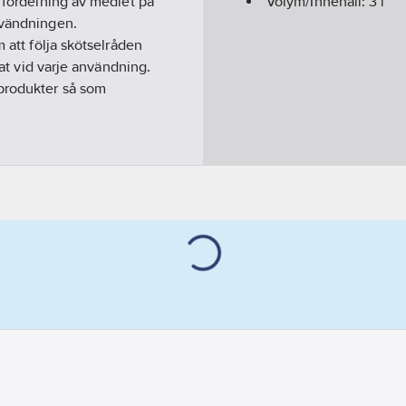
l fördelning av medlet på
Volym/Innehåll:
3
l
nvändningen.
 att följa skötselråden
tat vid varje användning.
produkter så som