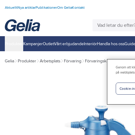
Aktuellt
Nya artiklar
Publikationer
Om Gelia
Kontakt
Produkter
Kampanjer
Outlet
Vårt erbjudande
Interiör
Handla hos oss
Guide
Gelia
Produkter
Arbetsplats
Förvaring
Förvaringskärl
Oljekannor
Genom att kli
på webbplats
Cookie-in