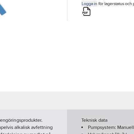
Logga in
för lagerstatus och 
 rengöringsprodukter.
Teknisk data
elvis alkalisk avfettning
Pumpsystem:
Manuel