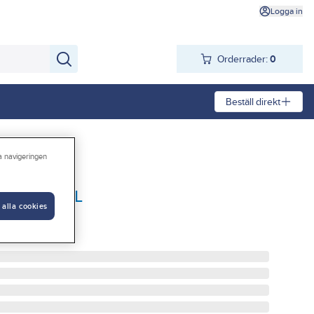
Logga in
Orderrader:
0
Beställ direkt
ra navigeringen
lkalisk 3 L
 alla cookies
ISK 3 L