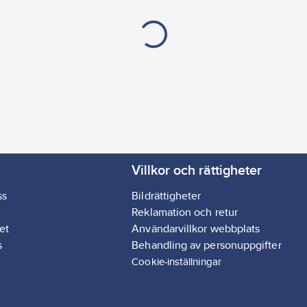
Villkor och rättigheter
ss
Bildrättigheter
Reklamation och retur
et
Användarvillkor webbplats
s
Behandling av personuppgifter
Cookie-inställningar