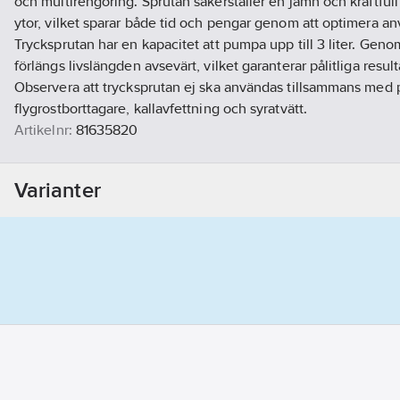
och multirengöring. Sprutan säkerställer en jämn och kraftful
ytor, vilket sparar både tid och pengar genom att optimera a
Trycksprutan har en kapacitet att pumpa upp till 3 liter. Genom
förlängs livslängden avsevärt, vilket garanterar pålitliga resul
Observera att trycksprutan ej ska användas tillsammans med 
flygrostborttagare, kallavfettning och syratvätt.
Artikelnr:
81635820
Lev. artikelnr:
572574
Ean artikelnr:
634240145698
Varianter
Materialklass
TE5580