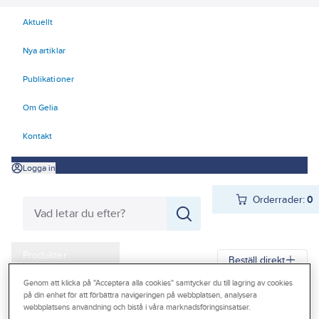
Aktuellt
Nya artiklar
Publikationer
Om Gelia
Kontakt
Logga in
Orderrader:
0
Produkter
Beställ direkt
Kampanjer
Genom att klicka på "Acceptera alla cookies" samtycker du till lagring av cookies
på din enhet för att förbättra navigeringen på webbplatsen, analysera
Gelia
Produkter
Arbetsplats
Förvaring
Förvaringskärl
Outlet
webbplatsens användning och bistå i våra marknadsföringsinsatser.
Oljekannor, formolje- och duschsprutor