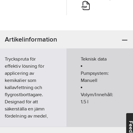
Artikelinformation
Tryckspruta för
Teknisk data
effektiv lösning för
applicering av
Pumpsystem:
kemikalier som
Manuell
kallavfettning och
flygrostborttagare.
Volym/Innehåll:
Designad för att
1.5
l
säkerställa en jämn
fördelning av medel,
oavsett om det
Feedba
handlar om bilar,