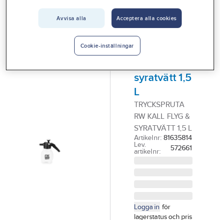
Vårt erbjudande
Avvisa alla
Acceptera alla cookies
GÖRDETMEDRW
Interiör
Tryckspruta
Handla hos oss
RW flyg-
Cookie-inställningar
och
Guider & inspiration
syratvätt 1,5
Vanliga frågor
L
TRYCKSPRUTA
RW KALL FLYG &
SYRATVÄTT 1,5 L
Artikelnr:
81635814
Lev.
572661
artikelnr:
Logga in
för
lagerstatus och pris