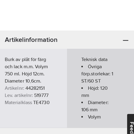
Artikelinformation
Burk av plåt för färg
Teknisk data
och lack m.m. Volym
Övriga
750 ml. Höjd 12cm.
förp.storlekar:
1
Diameter 10,6cm.
ST/60 ST
Artikelnr:
44282151
Höjd:
120
Lev. artikelnr:
519777
mm
Materialklass
TE4730
Diameter:
106
mm
Volym
behållare/tank:
Feedba
750
ml