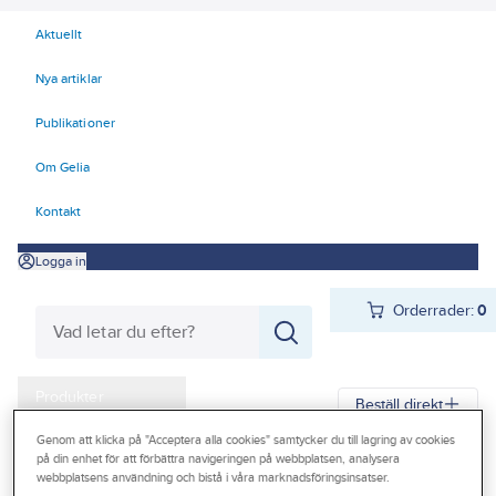
Aktuellt
Nya artiklar
Publikationer
Om Gelia
Kontakt
Logga in
Orderrader:
0
Produkter
Beställ direkt
Kampanjer
Genom att klicka på "Acceptera alla cookies" samtycker du till lagring av cookies
på din enhet för att förbättra navigeringen på webbplatsen, analysera
Gelia
Produkter
Arbetsplats
Förvaring
Förvaringskärl
Outlet
webbplatsens användning och bistå i våra marknadsföringsinsatser.
Oljekannor, formolje- och duschsprutor