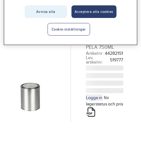
Vårt erbjudande
Avvisa alla
Acceptera alla cookies
PELA TOOLS
Interiör
Färgburk
Handla hos oss
PELA
Cookie-inställningar
FÄRGBURK
Guider & inspiration
PELA 750ML
Vanliga frågor
Artikelnr:
44282151
Lev.
519777
artikelnr:
Logga in
för
lagerstatus och pris