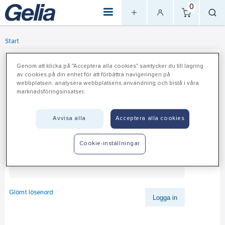
0
Start
Login
Genom att klicka på "Acceptera alla cookies" samtycker du till lagring
av cookies på din enhet för att förbättra navigeringen på
webbplatsen, analysera webbplatsens användning och bistå i våra
Logga in med de användaruppgifter du har fått från Gelia.
marknadsföringsinsatser.
Användarnamn
Avvisa alla
Acceptera alla cookies
Cookie-inställningar
Lösenord
Glömt lösenord
Logga in