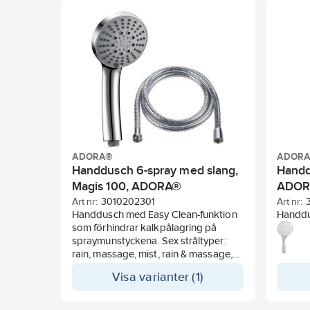
ADORA®
ADOR
Handdusch 6-spray med slang,
Handd
Magis 100, ADORA®
ADO
Art nr:
3010202301
Art nr:
Handdusch med Easy Clean-funktion
Handdu
som förhindrar kalkpålagring på
som för
spraymunstyckena. Sex stråltyper:
spraym
rain, massage, mist, rain & massage,
vatten
rain & mist, stop & drop-funktion.
Visa varianter (1)
Utrustad med reglering av
vattenflödet sparas upp till 55%
vatten i förhållande till en traditionell