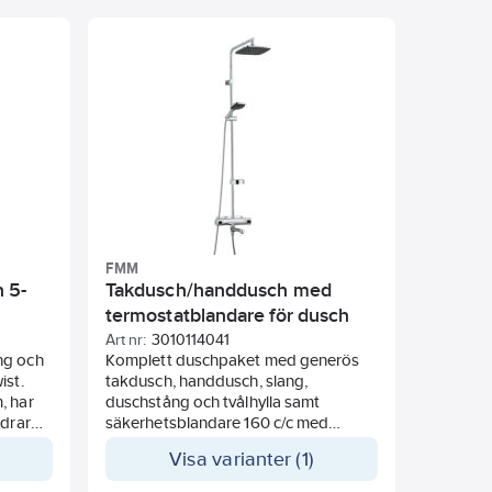
väggfäste, max 650 mm med
väggtätning. Duschslang 1750 mm.
Duschstång 750 mm.
FMM
 5-
Takdusch/handdusch med
termostatblandare för dusch
och badkar 160 c/c, FMM Siljan
Art nr:
3010114041
ng och
Komplett duschpaket med generös
ist.
takdusch, handdusch, slang,
, har
duschstång och tvålhylla samt
ndrar
säkerhetsblandare 160 c/c med
ckena.
schampohylla. Takdusch och
Visa varianter (1)
handdusch har kalkavvisande sil och
 paus.
Eco Flow vilket begränsar