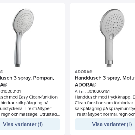
la och slang 1750 mm.
A®
ADORA®
usch 3-spray, Pompan,
Handdusch 3-spray, Motu
RA®
ADORA®
3010202101
Art nr:
3010202161
sch med Easy Clean-funktion
Handdusch med tryckknapp. 
hindrar kalkpålagring på
Clean-funktion som förhindrar
nstyckena. Tre stråltyper:
kalkpålagring på spraymunsty
, regn och massage. Utrustad
Tre stråltyper: normal, regn oc
ttenbesparingsfunktion 55%.
massage. Utrustad med
Visa varianter (1)
Visa varianter (1)
vattenbesparingsfunktion 40
går att ta bort för ökat flöde.