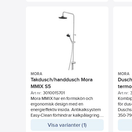
tvålhylla och slang 1750 mm.
vatten i
handdu
MORA
MORA
Takdusch/handdusch Mora
Dusch
MMIX S5
termo
T4 16
Art nr:
3010015701
Art nr:
Mora MMIX har en formskön och
Kombip
ergonomisk design med en
för du
energieffektiv insida. Antikalksystem
Duschse
Easy-Clean förhindrar kalkpålagring.
350-790
MMIX S5 är utrustad med energi- och
skruvhå
Visa varianter (1)
vattenbesparande funktion med
Clean f
maxflöde handdusch 9 liter/min och
Energi