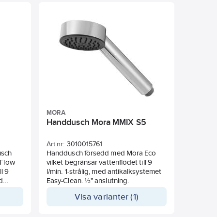
går att
om man tar bort strypningen.
MORA
Handdusch Mora MMIX S5
Art nr:
3010015761
usch
Handdusch försedd med Mora Eco
 Flow
vilket begränsar vattenflödet till 9
l 9
l/min. 1-strålig, med antikalksystemet
d
Easy-Clean. ½" anslutning.
dled.
Visa varianter (1)
tång