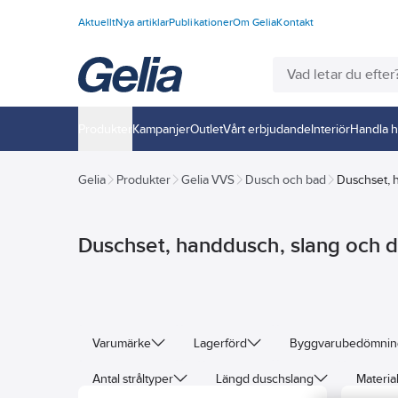
Aktuellt
Nya artiklar
Publikationer
Om Gelia
Kontakt
Produkter
Kampanjer
Outlet
Vårt erbjudande
Interiör
Handla h
Gelia
Produkter
Gelia VVS
Dusch och bad
Duschset, 
Duschset, handdusch, slang och d
Varumärke
Lagerförd
Byggvarubedömni
Antal stråltyper
Längd duschslang
Materia