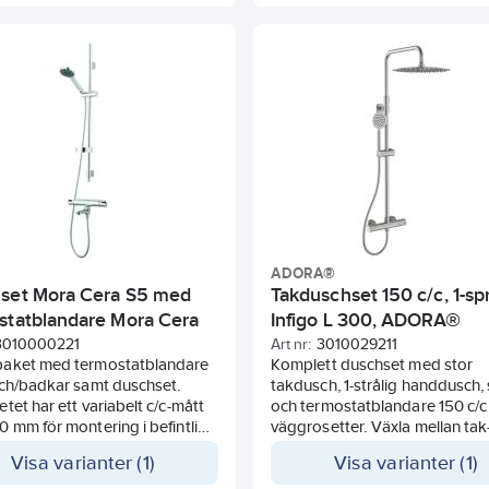
 förhållande till en traditionell
Vid paus sänks vattenförbruk
sch.
med 95%. Användbart vid t ex
schamponering. Utrustad med
vattenbesparingsfunktion 60%
Väggstången är 80 cm och ha
flexibelt väggfäste, 75,5 cm c/c
väggstång 19 mm.
ADORA®
set Mora Cera S5 med
Takduschset 150 c/c, 1-sp
statblandare Mora Cera
Infigo L 300, ADORA®
0 c/c
3010000221
Art nr:
3010029211
aket med termostatblandare
Komplett duschset med stor
sch/badkar samt duschset.
takdusch, 1-strålig handdusch,
tet har ett variabelt c/c-mått
och termostatblandare 150 c/
 mm för montering i befintliga
väggrosetter. Växla mellan tak
l. Antikalksystemet Easy-
handdusch via den inbyggda
Visa varianter (1)
Visa varianter (1)
örhindrar kalkpålagring.
omkastaren på blandaren.
- och vattenbesparande
Takduschen och handduschen