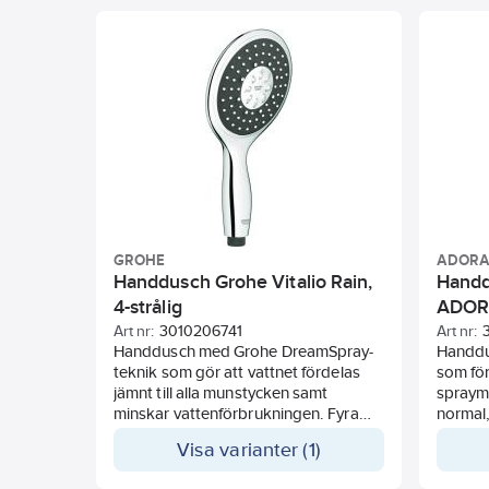
antikalksystemet Easy-Clean. ½"
tvålhyl
anslutning.
GROHE
ADOR
Handdusch Grohe Vitalio Rain,
Handd
4-strålig
ADO
Art nr:
3010206741
Art nr:
Handdusch med Grohe DreamSpray-
Handdu
teknik som gör att vattnet fördelas
som för
jämnt till alla munstycken samt
spraymu
minskar vattenförbrukningen. Fyra
normal
stråltyper (Rain spray, Rain 0²,
med va
Visa varianter (1)
Massage spray och Jet spray). Typ av
stråle ändras med knapptryckning på