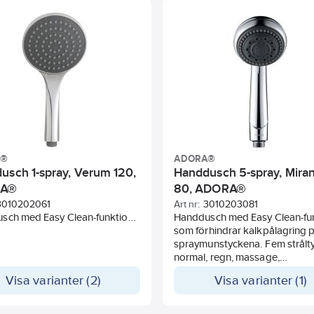
A®
ADORA®
usch 1-spray, Verum 120,
Handdusch 5-spray, Miran
RA®
80, ADORA®
3010202061
Art nr:
3010203081
sch med Easy Clean-funktion
Handdusch med Easy Clean-fu
hindrar kalkpålagring på
som förhindrar kalkpålagring 
unstyckena. Utrustad med
spraymunstyckena. Fem strålt
besparingsfunktion 35%.
normal, regn, massage,
massage/normal och paus. Vi
Visa varianter (2)
Visa varianter (1)
sänks vattenförbrukningen m
Användbart vid t ex schampon
Utrustad med