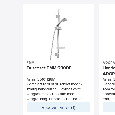
handduschens ovansida. Grohe
StarLight ger handduschen en
skinande kromad yta som motstår
smuts och missfärgningar och gör att
handduschen behåller sin
ursprungliga finish. Handduschens
SpeedClean-munstycken motverkar
kalkavlagringar.
FMM
ADOR
Duschset FMM 9000E
Handd
ADO
Art nr:
3010112851
Art nr:
Komplett robust duschset med 1-
Handdu
strålig handdusch. Flexibelt övre
som för
väggfäste max 650 mm med
spraymu
väggtätning. Handduschen har en
rain, i
kalkavvisande sil samt EcoFlow, som
rain & 
Visa varianter (1)
begränsar vattenflödet till 9 l/min.
bubblin
Levereras med duschstång 750 mm,
vattenf