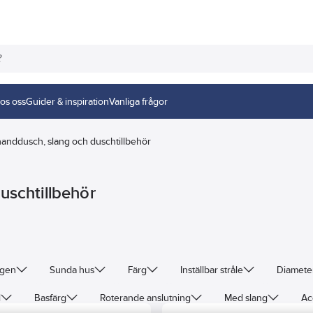
os oss
Guider & inspiration
Vanliga frågor
handdusch, slang och duschtillbehör
uschtillbehör
ngen
Sunda hus
Färg
Inställbar stråle
Diamete
l
Basfärg
Roterande anslutning
Med slang
Ac