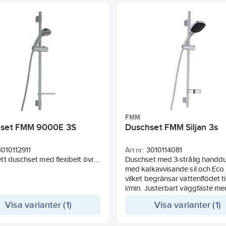
vattenbesparingsfunktion som 
ta bort för ökat flöde.
FMM
set FMM 9000E 3S
Duschset FMM Siljan 3s
3010112911
Art nr:
3010114081
t duschset med flexibelt övre
Duschset med 3-strålig handd
ste max 650 mm med
med kalkavvisande sil och Eco
tning. Handdusch med tre
vilket begränsar vattenflödet til
per. Handduschen har en
l/min. Justerbart väggfäste me
isande sil samt EcoFlow, som
väggtätning, max 650 mm i höj
Visa varianter (1)
Visa varianter (1)
ar vattenflödet till 9 l/min.
Duschslang 1750 mm. Duschs
ras med duschstång 750 mm,
750 mm.