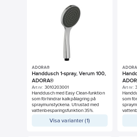
vatten
ADORA®
ADOR
Handdusch 1-spray, Verum 100,
Handd
ADORA®
ADO
Art nr:
3010203001
Art nr:
Handdusch med Easy Clean-funktion
Handdu
som förhindrar kalkpålagring på
som för
spraymunstyckena. Utrustad med
spraym
vattenbesparingsfunktion 35%.
vatten
Visa varianter (1)