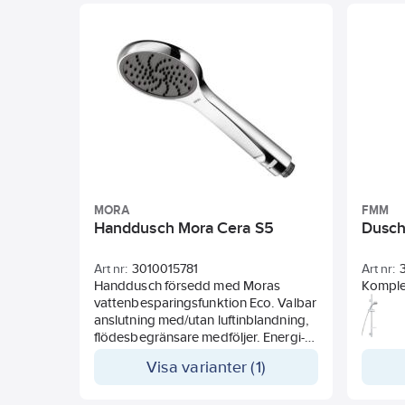
handdusch. Levereras inklusive
duschslang med anti twist-funktion.
MORA
FMM
Handdusch Mora Cera S5
Dusch
Art nr:
3010015781
Art nr:
Handdusch försedd med Moras
Komplet
vattenbesparingsfunktion Eco. Valbar
väggfä
anslutning med/utan luftinblandning,
väggtä
flödesbegränsare medföljer. Energi-
strålty
och vattenbesparande handdusch 6
kalkavv
Visa varianter (1)
l/min, maxflöde 10 l/min om man tar
begräns
bort strypningen. 1-strålig, med
Levere