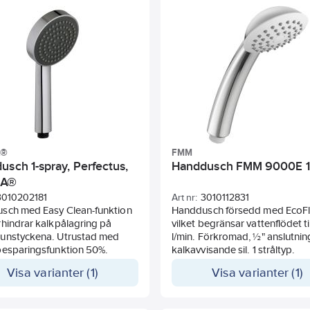
besparingsfunktion 60%.
A®
FMM
usch 1-spray, Perfectus,
Handdusch FMM 9000E 1
RA®
3010202181
Art nr:
3010112831
sch med Easy Clean-funktion
Handdusch försedd med EcoF
hindrar kalkpålagring på
vilket begränsar vattenflödet til
unstyckena. Utrustad med
l/min. Förkromad, ½" anslutni
besparingsfunktion 50%.
kalkavvisande sil. 1 stråltyp.
Visa varianter (1)
Visa varianter (1)