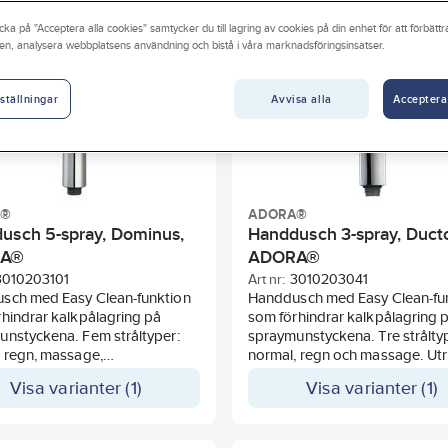
er
Längd glidstång
Med tvålfat
Med väggfäste
cka på "Acceptera alla cookies" samtycker du till lagring av cookies på din enhet för att förbätt
en, analysera webbplatsens användning och bistå i våra marknadsföringsinsatser.
Avvisa alla
Acceptera
ställningar
A®
ADORA®
usch 5-spray, Dominus,
Handdusch 3-spray, Ducto
RA®
ADORA®
3010203101
Art nr:
3010203041
sch med Easy Clean-funktion
Handdusch med Easy Clean-fu
hindrar kalkpålagring på
som förhindrar kalkpålagring 
unstyckena. Fem stråltyper:
spraymunstyckena. Tre strålty
 regn, massage,
normal, regn och massage. Ut
e/normal och paus. Vid paus
med vattenbesparingsfunktio
Visa varianter (1)
Visa varianter (1)
vattenförbrukningen med 95%.
art vid t. ex. schamponering.
ad med