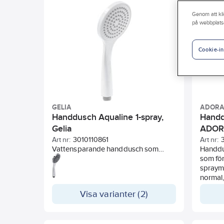
Med monteringsdetaljer
Höjdinställbara fästpunkt
Genom att kli
på webbplats
Centrumavstånd anslutningar
Färg
Cookie-in
GELIA
ADOR
Handdusch Aqualine 1-spray,
Handd
Gelia
ADO
Art nr:
3010110861
Art nr:
Vattensparande handdusch som
Handdu
sparar upp till 35 % vatten. 1 stråltyp.
som för
Duschen har Easy-Clean funktion som
spraym
förhindrar kalkpålagring.
normal,
massag
Visa varianter (2)
sänks 
Användb
Utrust