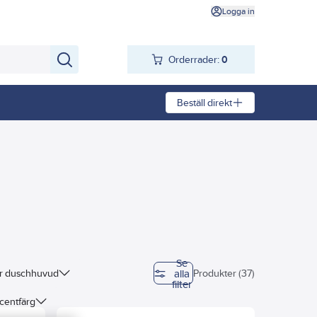
Logga in
Orderrader:
0
Beställ direkt
Se
alla
r duschhuvud
Produkter (37)
filter
centfärg