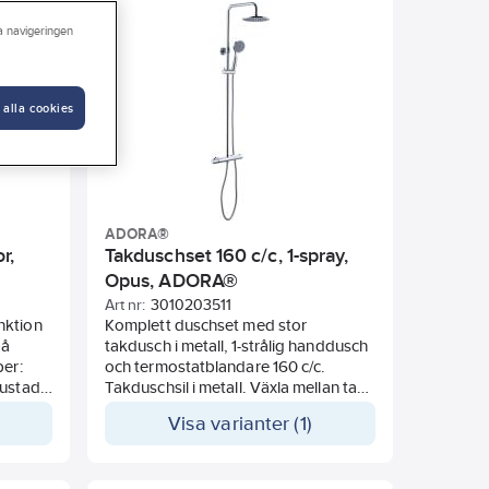
Ytskydd
ra navigeringen
 alla cookies
ADORA®
r,
Takduschset 160 c/c, 1-spray,
Opus, ADORA®
Art nr:
3010203511
nktion
Komplett duschset med stor
på
takdusch i metall, 1-strålig handdusch
per:
och termostatblandare 160 c/c.
rustad
Takduschsil i metall. Växla mellan tak-
n 40%.
och handdusch via den inbyggda
Visa varianter (1)
omkastaren på blandaren.
Takduschen och handduschen har
Easy Clean som förhindrar