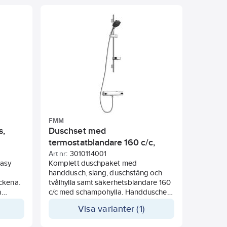
FMM
s,
Duschset med
termostatblandare 160 c/c,
FMM Siljan
Art nr:
3010114001
Easy
Komplett duschpaket med
handdusch, slang, duschstång och
ckena.
tvålhylla samt säkerhetsblandare 160
h
c/c med schampohylla. Handduschen
har duschsil med kalkavvisande sil
Visa varianter (1)
% som
och Eco Flow vilket begränsar
vattenflödet till 9 L/min. Justerbart